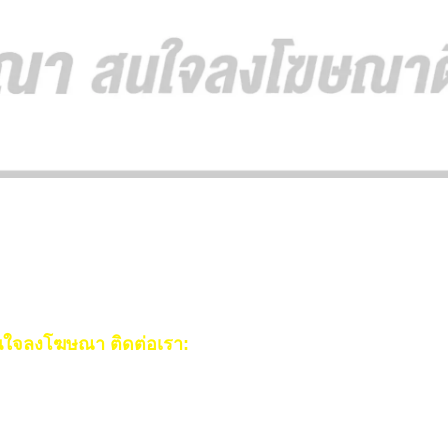
ใจลงโฆษณา ติดต่อเรา:
ail:
[email protected]
ร:
093-553-3990
(คุณไอซ์)