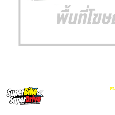
สน
Em
โท
SuperBikeMag x SuperDriveMag