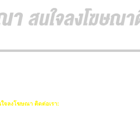
ใจลงโฆษณา ติดต่อเรา:
ail:
[email protected]
ร:
093-553-3990
(คุณไอซ์)