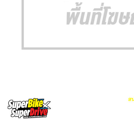
สน
Em
โท
SuperBikeMag x SuperDriveMag
ข่าวรถยนต์
รีวิวรถยนต์ไฟฟ้า
รีวิวมอไซค์
ราคารถ
ข่าวรถ
EV