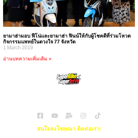
ยามาฮ่ามอบ ฟีโน่และยามาฮ่า ฟินน์ให้กับผู้โชคดีที่ร่วมโหวต
กิจกรรมแพทย์ในดวงใจ 77 จังหวัด
1 March 2019
อ่านบทความเพิ่มเติม »
SuperBikeMag x SuperDriveMag
ข่าวรถยนต์
รีวิวรถยนต์ไฟฟ้า
รีวิวมอไซค์
ราคารถ
ข่าวรถ
EV Cars
สนใจลงโฆษณา ติดต่อเรา: