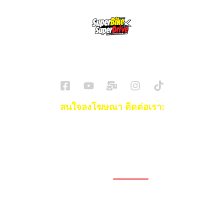
SuperBikeMag x SuperDriveMag
ข่าวรถยนต์
รีวิวรถยนต์ไฟฟ้า
รีวิวมอไซค์
ราคารถ
ข่าวรถ
EV Cars
สนใจลงโฆษณา ติดต่อเรา:
Email:
[email protected]
โทร:
093-553-3990
(คุณไอซ์)
1696, 1698, 1690, 1692, 1694, 1688/4
On Nut, Suan Luang Bangkok 10250
เวลาทำการ: จ.- ศ. 08.00 น. – 17.00 น.