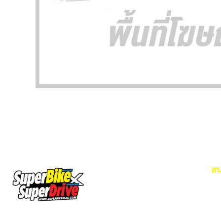
สน
Em
โท
SuperBikeMag x SuperDriveMag