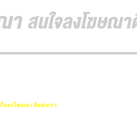
ใจลงโฆษณา ติดต่อเรา:
ail:
[email protected]
ร:
093-553-3990
(คุณไอซ์)