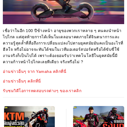
เชื่อว่าในอีก 100 ปีข้างหน้า อายุของพวกเราหลาย ๆ คนคงนำหน้า
ไปไกล แต่สุดท้ายการได้เห็นโมเดลอนาคตภายใต้จินตนาการและ
ความรู้สุดล้ำที่สื่อถึงการเปลี่ยนแปลงไปตามยุคสมัยมันคงเป็นอะไรที่
ฮีลใจ หรือไม่อาจจะทันได้ชมในเวทีมอเตอร์สปอร์ตหรือได้ขับขี่ใช้
งานจริงก็เป็นไปได้ เพราะต้องยอมรับว่าเทคโนโลยีในยุคสมัยนี้มี
ความก้าวหน้าไปไกลเลยทีเดียว จริงหรือไม่ ?
อ่านข่าวอื่นๆ จาก Yamaha คลิกที่นี่
อ่านข่าวอื่นๆ คลิกที่นี่
รับชมวิดีโอการทดสอบรถต่างๆ ของเราคลิก