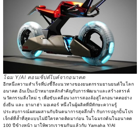
โฉม Y/AI คอนเซ็ปต์ไบค์จากอนาคต
อีกหนึ่งความสำเร็จที่บ่งชี้ถึงแนวทางของยนตกรรมยานยนต์ในโลก
อนาคต อันเป็นเป้าหมายหลักสำคัญกับการพัฒนาและสร้างสรรค์
นวัตกรรมสิ่งใหม่ ๆ เพื่อขับเคลื่อนวงการสองล้อสู่โลกอนาคตอย่าง
ยั่งยืน และ ยามาฮ่า มอเตอร์ หนึ่งในผู้ผลิตที่มีทักษะความรู้
ประสบการณ์ผสมผสานกับจินตนาการสุดลึกล้ำ กับการปลูกปั้นโปร
เจ็กต์ที่ล้ำที่สุดแบบไม่มีใครคาดคิดมาก่อน ในโฉมรถต้นในอนาคต
100 ปีข้างหน้า มาให้พวกเราชมกันแล้วกับ Yamaha Y/AI