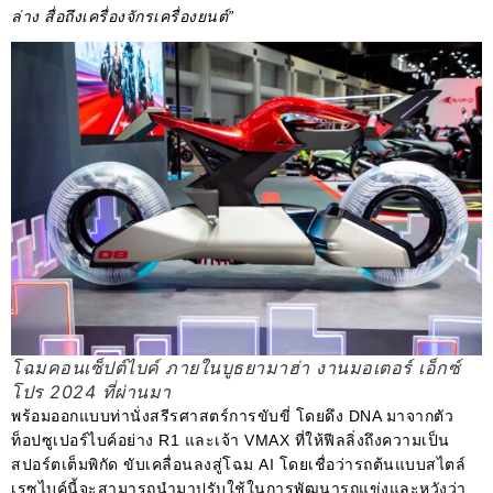
ล่าง สื่อถึงเครื่องจักรเครื่องยนต์”
โฉมคอนเซ็ปต์ไบค์ ภายในบูธยามาฮ่า งานมอเตอร์ เอ็กซ์
โปร 2024 ที่ผ่านมา
พร้อมออกแบบท่านั่งสรีรศาสตร์การขับขี่ โดยดึง DNA มาจากตัว
ท็อปซูเปอร์ไบค์อย่าง R1 และเจ้า VMAX ที่ให้ฟีลลิ่งถึงความเป็น
สปอร์ตเต็มพิกัด ขับเคลื่อนลงสู่โฉม AI โดยเชื่อว่ารถต้นแบบสไตล์
เรซไบค์นี้จะสามารถนำมาปรับใช้ในการพัฒนารถแข่งและหวังว่า