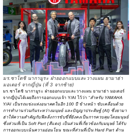
มร.ซาโตชิ นากามูระ ฝ่ายออกแบบและวางแผน ยามาฮ่า
มอเตอร์ จากญี่ปุ่น (ที่ 3 จากซ้าย)
มร.ซาโตชิ นากามูระ ฝ่ายออกแบบและวางแผน ยามาฮ่า มอเตอร์
จากญี่ปุ่นได้เผยถึงการออกแบบเจ้า Y/AI ไว้ว่า
“สำหรับ YAMAHA
Y/AI เป็นรถแข่งแห่งอนาคตในอีก 100 ปี ข้างหน้า ขับเคลื่อนด้วย
การทำงานร่วมกันระหว่างมนุษย์ และปัญญาประดิษฐ์ (AI) ซึ่งยามา
ฮ่าให้ความสำคัญกับฟีลลิ่งการขับขี่ที่ยังคงเป็นการควบคุมโดยมนุษย์
ซึ่งส่วนที่เป็น Soft Part (สีแดง) เป็นส่วนที่เกี่ยวข้องกับมนุษย์ ได้รับ
การออกแบบเน้นความอ่อนโยน ขณะที่ส่วนที่เป็น Hard Part ด้าน