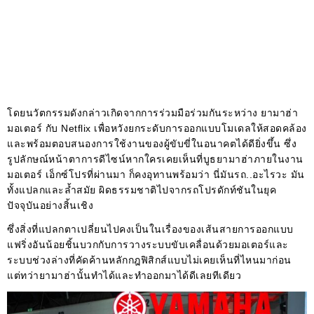
โดยนวัตกรรมดังกล่าวเกิดจากการร่วมมือร่วมกันระหว่าง ยามาฮ่า
มอเตอร์ กับ Netflix เพื่อหวังยกระดับการออกแบบโมเดลให้สอดคล้อง
และพร้อมตอบสนองการใช้งานของผู้ขับขี่ในอนาคตได้ดียิ่งขึ้น ซึ่ง
รูปลักษณ์หน้าตาการดีไซน์หากใครเคยเห็นที่บูธยามาฮ่าภายในงาน
มอเตอร์ เอ็กซ์โปรที่ผ่านมา ก็คงอุทานพร้อมว่า นี่มันรถ..อะไรวะ มัน
ทั้งแปลกและล้ำสมัย ผิดธรรมชาติไปจากรถโปรดักท์ชันในยุค
ปัจจุบันอย่างสิ้นเชิง
ซึ่งสิ่งที่แปลกตาเปลี่ยนไปคงเป็นในเรื่องของเส้นสายการออกแบบ
แฟริ่งอันน้อยชิ้นบวกกับการวางระบบขับเคลื่อนด้วยมอเตอร์และ
ระบบช่วงล่างที่คัดค้านหลักกฎฟิสิกส์แบบไม่เคยเห็นที่ไหนมาก่อน
แต่ทว่ายามาฮ่านั้นทำได้และทำออกมาได้ดีเลยทีเดียว