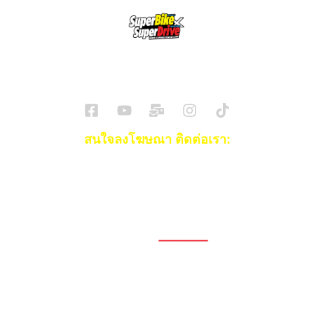
SuperBikeMag x SuperDriveMag
ข่าวรถยนต์
รีวิวรถยนต์ไฟฟ้า
รีวิวมอไซค์
ราคารถ
ข่าวรถ
EV Cars
สนใจลงโฆษณา ติดต่อเรา:
Email:
[email protected]
โทร:
093-553-3990
(คุณไอซ์)
1696, 1698, 1690, 1692, 1694, 1688/4
On Nut, Suan Luang Bangkok 10250
เวลาทำการ: จ.- ศ. 08.00 น. – 17.00 น.
Tel. 02-320-1910