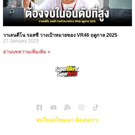
วาเลนตีโน รอสซี วางเป้าหมายของ VR46 ฤดูกาล 2025
27 January 2025
อ่านบทความเพิ่มเติม »
SuperBikeMag x SuperDriveMag
ข่าวรถยนต์
รีวิวรถยนต์ไฟฟ้า
รีวิวมอไซค์
ราคารถ
ข่าวรถ
EV Cars
สนใจลงโฆษณา ติดต่อเรา:
Email:
[email protected]