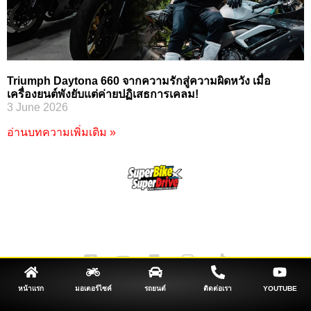
Triumph Daytona 660 จากความรักสู่ความผิดหวัง เมื่อ
เครื่องยนต์พังยับแต่ค่ายปฏิเสธการเคลม!
3 June 2026
อ่านบทความเพิ่มเติม »
SuperBikeMag x SuperDriveMag
ข่าวรถยนต์
รีวิวรถยนต์ไฟฟ้า
รีวิวมอไซค์
ราคารถ
ข่าวรถ
EV Cars
สนใจลงโฆษณา ติดต่อเรา:
หน้าแรก
มอเตอร์ไซค์
รถยนต์
ติดต่อเรา
YOUTUBE