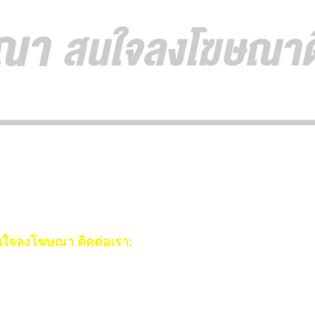
ใจลงโฆษณา ติดต่อเรา:
ail:
[email protected]
ร:
093-553-3990
(คุณไอซ์)