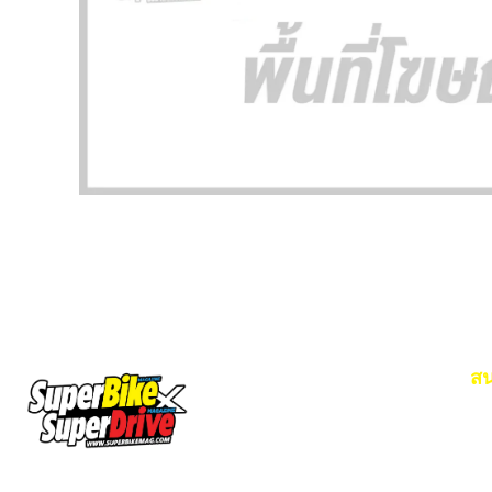
สน
Em
โท
SuperBikeMag x SuperDriveMag