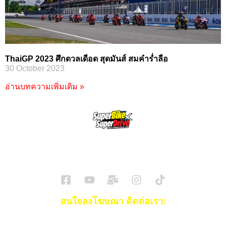
ThaiGP 2023 ศึกดวลเดือด สุดมันส์ สมคำร่ำลือ
30 October 2023
อ่านบทความเพิ่มเติม »
SuperBikeMag x SuperDriveMag
ข่าวรถยนต์
รีวิวรถยนต์ไฟฟ้า
รีวิวมอไซค์
ราคารถ
ข่าวรถ
EV Cars
สนใจลงโฆษณา ติดต่อเรา:
Email:
[email protected]