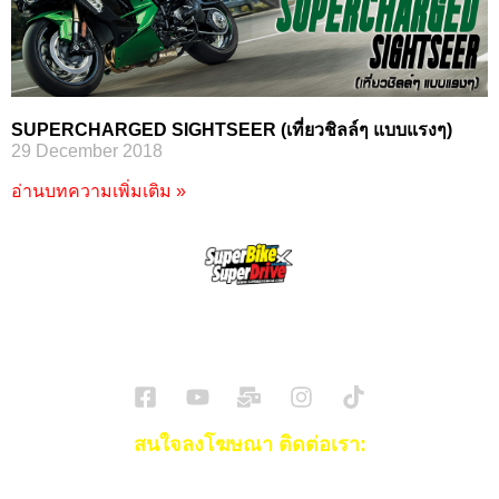
SUPERCHARGED SIGHTSEER (เที่ยวชิลล์ๆ แบบแรงๆ)
29 December 2018
อ่านบทความเพิ่มเติม »
SuperBikeMag x SuperDriveMag
ข่าวรถยนต์
รีวิวรถยนต์ไฟฟ้า
รีวิวมอไซค์
ราคารถ
ข่าวรถ
EV Cars
สนใจลงโฆษณา ติดต่อเรา:
Email:
[email protected]