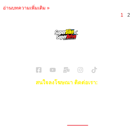
อ่านบทความเพิ่มเติม »
1
2
SuperBikeMag x SuperDriveMag
ข่าวรถยนต์
รีวิวรถยนต์ไฟฟ้า
รีวิวมอไซค์
ราคารถ
ข่าวรถ
EV Cars
สนใจลงโฆษณา ติดต่อเรา:
Email:
[email protected]
โทร:
093-553-3990
(คุณไอซ์)