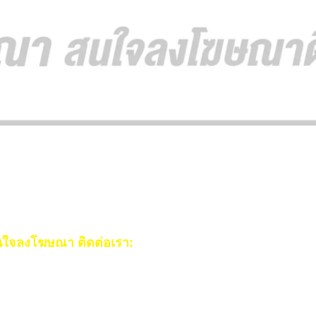
ใจลงโฆษณา ติดต่อเรา:
ail:
[email protected]
ร:
093-553-3990
(คุณไอซ์)