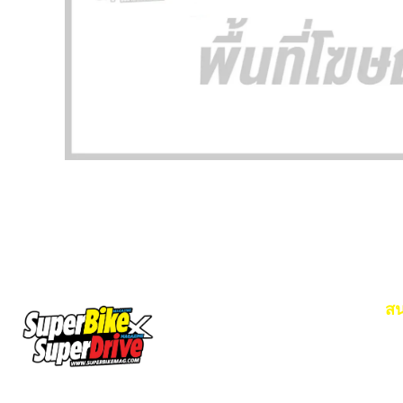
สน
Em
โท
SuperBikeMag x SuperDriveMag