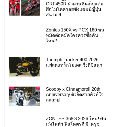
CRF450R ฝ่าด่านหินเก็บแต้ม
ศึกโมโตครอสชิงแชมป์ญี่ปุ่น
สนาม 4
Zontes 150X vs PCX 160 ชน
หมัดต่อหมัดใครควรซื้อคัน
ไหน?
Triumph Tracker 400 2026
แฟลตแทร็กโมเดล วิ่งดีขี่สนุก
Scoopy x Cinnamoroll 20th
Anniversary ตัวจิ๊ดสายคิวท์ใจ
ละลาย!
ZONTES 368G 2026 ใหม่! คัน
เร่งไฟฟ้า ฟีลโคตรดี มี ‘ครูซ