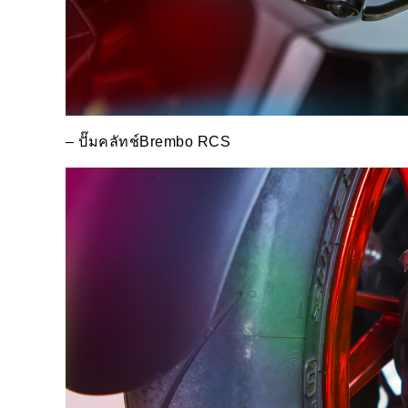
–
ปั๊มคลัทช์
Brembo RCS