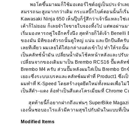
พอโตขึ้นมาผมก็ใช้มอเตอร์ไซต์อยู่เป็นประจำเลยหละ
สมรรถนะสูงมากกว่าเดิม กระแสบิ๊กไบค์ตอนนั้นก็เริ่
Kawasaki Ninja 650
เห็นปุ๊บก็รู้สึกว่าเจ้านี่แหละ
เค้าก็ไม่ยอม ก็เลยจำใจขายใบจองทิ้งไป แต่พอผ่านมาอ
เริ่มมองหารถคู่ใจอีกครั้งนึง สุดท้ายก็ได้เจ้า
Benelli
ของมัน มิติของตัวรถนั้นดูใหญ่ แน่น และบึกบึนดีครับ 
เลยทีเดียว ผมเลยได้ใส่อกล่างแต่งเข้าไป ทำให้รถนั
เป็นคลัทช์น้ำมัน เปลี่ยนน้ำมันโช้คหน้าหลังและปรั
เปลี่ยนจากของเดิมมาเป็น
Brembo RCS16
ปั๊มคลัทช
Brembo M4
ครับ ส่วนปั๊มหลังผมใส่เป็น
Brembo
ปัก
เยอะซึ่งระบบเบรคและคลัทช์ผมทำที่
Product1
ซึ่งเ
ผมทำที่
K-Speed
โดยสร้างจุดยึดใหม่ทั้งหมดเพื่อไม
เป็นสีดำ
–
แดง ล้อทำเป็นสีแดงโครเมี่ยมที่
Chrome C
สุดท้ายนี้ก็อยากฝากถึงแฟนๆ
SuperBike Magaz
เองนั้นชอบอะไรแล้วมีความสุขไปกับมันในแบบที่เป็
Modified Items