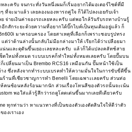
ครับ จนกระทั่งวันหนึ่งผมก็เริ่มอยากได้มอเตอร์ไซต์ที่มี
มๆ ที่จะมาแล้ว เลยลองมองหารถคู่ใจ ก็ได้ไปลงเอยกับเจ้า
ใช่เลย จ่ายเงินค่าจองรถเลยหละครับ แต่พอใกล้วันรับรถทางบ้านรู้
ีกสักระยะด้วยความที่อยากได้บิ๊กไบค์เป็นทุนเดิมอยู่แล้ว ก็
 Bn600i
มาครอบครอง โดยสาเหตุที่เลือกก็เพราะชอบรูปทรง
แต่ว่าด้านล่างนั้นกลับไม่มีอกล่างมาให้ เรียกได้ว่าเปลือยมา
้นแน่นและดุดันขึ้นเยอะเลยหละครับ
แล้วก็ได้แปลงคลัทช์สาย
บเซ็ตใหม่ทั้งหมด ระบบเบรคก็ทำใหม่ทั้งหมดเลยครับ โดยปั๊มบน
์ก็เปลี่ยนมาเป็น
Brembo RCS16
เหมือนกัน ปั๊มหน้าใช้เป็น
ข้าง ซึ่งหลังจากทำระบบเบรคทำให้ความมั่นใจในการขับขี่ดีขึ้น
ป็นร้านที่เชียวชาญการทำ
Benelli
โดยเฉพาะเลยครับ ส่วนท่อ
่ให้คนซ้อนหลังร้อนมากนัก ส่วนเรื่องโทนสีของตัวรถนั้นจะเน้น
ustom
พอใส่แล้วรู้สึกว่ารถดูโดดเด่นขึ้นมากเลยทีเดียวครับ
ine
ทุกท่านว่า หาแนวทางที่เป็นของตัวเองตัดสินใจให้ดีว่าตัว
นของเราเอง