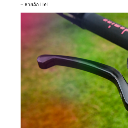
–
สายถัก
Hel