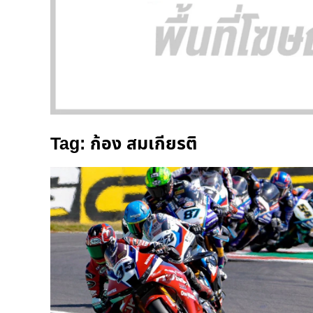
Tag: ก้อง สมเกียรติ