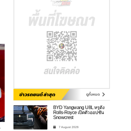
ข่าวรถยนต์ ล่าสุด
ดูทั้งหมด
BYD Yangwang U8L หรูดั่ง
Rolls-Royce เปิดตัวออปชัน
Snowcrest
7 August 2026