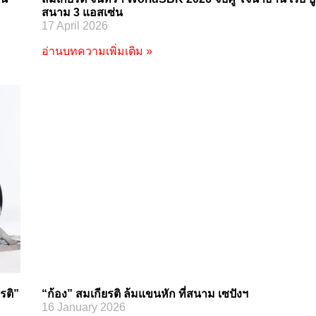
สนาม 3 แอสเซ่น
17 April 2026
อ่านบทความเพิ่มเติม »
รติ”
“ก้อง” สมเกียรติ ล้มแขนหัก ที่สนาม เซปังฯ
16 January 2026