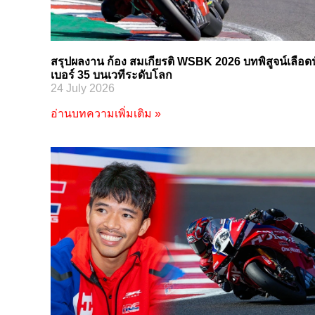
สรุปผลงาน ก้อง สมเกียรติ WSBK 2026 บทพิสูจน์เลือดนั
เบอร์ 35 บนเวทีระดับโลก
24 July 2026
อ่านบทความเพิ่มเติม »