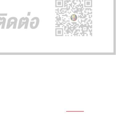
1696, 1698, 1690, 1692, 1694, 1688/4
On Nut, Suan Luang Bangkok 10250
เวลาทำการ: จ.- ศ. 08.00 น. – 17.00 น.