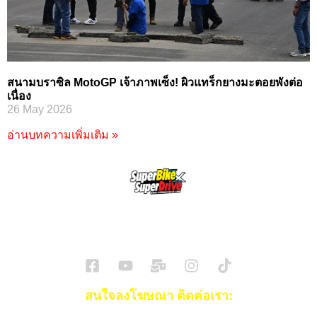
สนามบราซิล MotoGP เจ้าภาพเซ็ง! ผิวแทร็กยางมะตอยพังต่อ
เนื่อง
26 May 2026
อ่านบทความเพิ่มเติม »
SuperBikeMag x SuperDriveMag
ข่าวรถยนต์
รีวิวรถยนต์ไฟฟ้า
รีวิวมอไซค์
ราคารถ
ข่าวรถ
EV Cars
สนใจลงโฆษณา ติดต่อเรา: