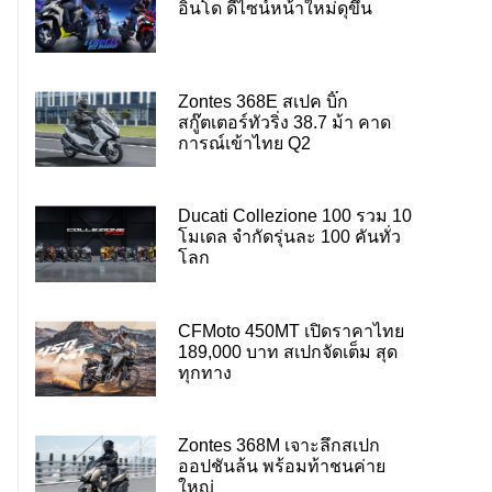
อินโด ดีไซน์หน้าใหม่ดุขึ้น
Zontes 368E สเปค บิ๊ก
สกู๊ตเตอร์ทัวริ่ง 38.7 ม้า คาด
การณ์เข้าไทย Q2
Ducati Collezione 100 รวม 10
โมเดล จำกัดรุ่นละ 100 คันทั่ว
โลก
CFMoto 450MT เปิดราคาไทย
189,000 บาท สเปกจัดเต็ม สุด
ทุกทาง
Zontes 368M เจาะลึกสเปก
ออปชันล้น พร้อมท้าชนค่าย
ใหญ่