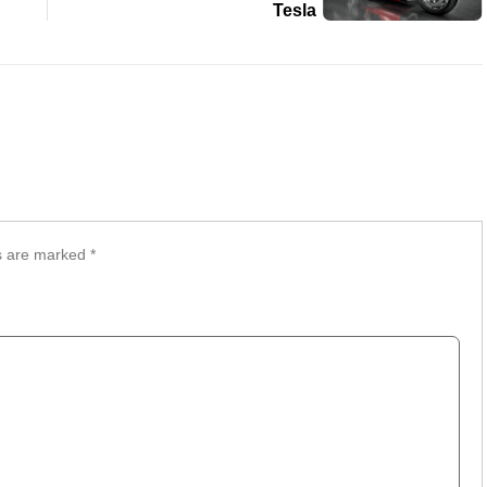
Tesla
ds are marked
*