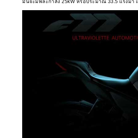
มันจะมีพละกำลัง 25kW หรือประมาณ 33.5 แรงม้า แ