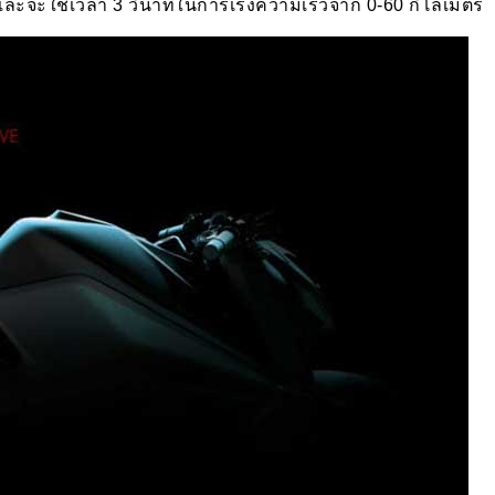
ละจะใช้เวลา 3 วินาทีในการเร่งความเร็วจาก 0-60 กิโลเมตร