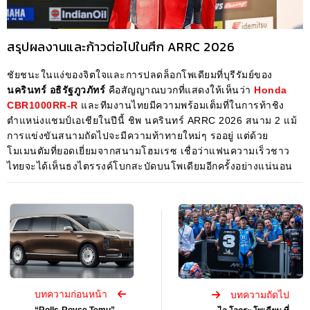
สรุปผลงานและก้าวต่อไปในศึก ARRC 2026
ชัยชนะในแง่ของจิตใจและการปลดล็อกโพเดียมที่บุรีรัมย์ของ
นครินทร์ อธิรัฐภูวภัทร์
คือสัญญาณบวกที่แสดงให้เห็นว่า
Honda
CBR1000RR-R
และทีมงานไทยมีความพร้อมเต็มที่ในการท้าชิง
ตำแหน่งแชมป์เอเชียในปีนี้ ชิพ นครินทร์ ARRC 2026 สนาม 2 แม้
การแข่งขันสนามถัดไปจะมีความท้าทายใหม่ๆ รออยู่ แต่ด้วย
โมเมนตัมที่ยอดเยี่ยมจากสนามโฮมเรซ เชื่อว่าแฟนความเร็วชาว
ไทยจะได้เห็นธงไตรรงค์โบกสะบัดบนโพเดียมอีกครั้งอย่างแน่นอน
บทความก่อนหน้า
บทความถัดไป