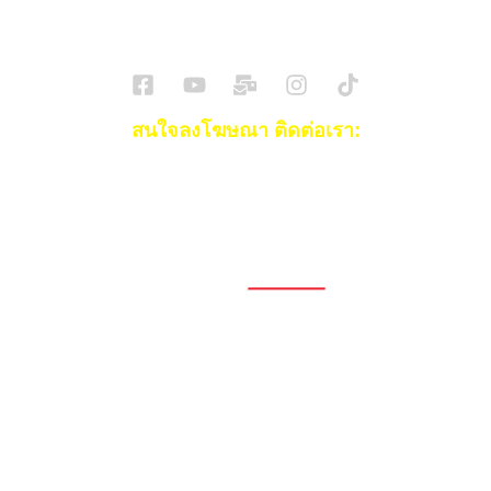
SuperBikeMag x SuperDriveMag
ข่าวรถยนต์
รีวิวรถยนต์ไฟฟ้า
รีวิวมอไซค์
ราคารถ
ข่าวรถ
EV Cars
สนใจลงโฆษณา ติดต่อเรา:
Email:
[email protected]
โทร:
093-553-3990
(คุณไอซ์)
1696, 1698, 1690, 1692, 1694, 1688/4
On Nut, Suan Luang Bangkok 10250
เวลาทำการ: จ.- ศ. 08.00 น. – 17.00 น.
Tel. 02-320-1910
© 2026 Copyright – Superbike x SuperDrive
ข่าวรถยนต์
รีวิวรถยนต์ใหม่
ข่าว
รถยนต์ไฟฟ้า
ข่าวรถจักรยานยนต์
รีวิวมอไซค์
ข่าวมอเตอร์ไซค์
รถยนต์
รถไฟฟ้า