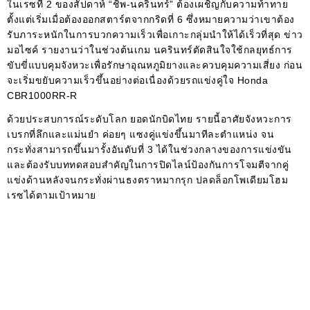
ในเรซที่ 2 ของสัปดาห์ “ชิพ-นครินทร์” ต้องเผชิญกับความท้าทาย
ตั้งแต่เริ่มเมื่อต้องออกสตาร์ตจากกริดที่ 6 ซึ่งหมายความว่าเขาต้อง
รับภาระหนักในการบวกความเร็วเพื่อเกาะกลุ่มนำให้ได้เร็วที่สุด ข่าว
มอไซค์ รายงานว่าในช่วงต้นเกม นครินทร์ตัดสินใจใช้กลยุทธ์การ
ขับขี่แบบคุมจังหวะเพื่อรักษาอุณหภูมิยางและควบคุมความเสี่ยง ก่อน
จะเริ่มขยับความเร็วขึ้นอย่างต่อเนื่องด้วยรถแข่งคู่ใจ Honda
CBR1000RR-R
ด้วยประสบการณ์ระดับโลก ยอดนักบิดไทย รายนี้อาศัยจังหวะการ
เบรกที่ลึกและแม่นยำ ค่อยๆ แซงคู่แข่งขึ้นมาทีละตำแหน่ง จน
กระทั่งสามารถขึ้นมารั้งอันดับที่ 3 ได้ในช่วงกลางของการแข่งขัน
และต้องรับบททดสอบสำคัญในการปิดไลน์ป้องกันการโจมตีจากคู่
แข่งด้านหลังจนกระทั่งผ่านธงตราหมากรุก ปลดล็อกโพเดียมโฮม
เรซได้ตามเป้าหมาย