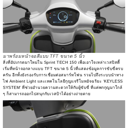
มาพร้อมหน้าจอสีแบบ TFT ขนาด 5 นิ้ว
สิ่งที่อัปเกรดมาใหม่ใน Sprint TECH 150 เพื่อเอาใจเหล่าเวสปิสตี้
เริ่มที่หน้าจอกลางแบบ TFT ขนาด 5 นิ้วที่แสดงข้อมูลการขับขี่ครบ
ครัน อีกทั้งยังรองรับการเชื่อมต่อสมาร์ทโฟน รวมไปถึงระบบนำทาง
ไฟ Ambient Light และเทคโนโลยีกุญแจรีโมทอัจฉริยะ ‘KEYLESS
SYSTEM’ ที่ช่วยอำนวยความสะดวกให้กับผู้ขับขี่ ที่แค่พกกุญมาใกล้
ๆ ก็สามารถออกไปสนุกกับเวสป้าได้อย่างง่ายดาย