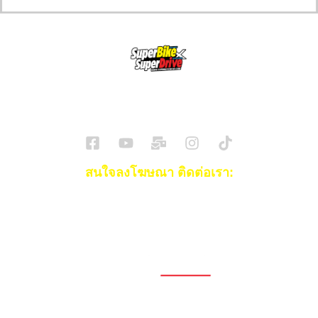
SuperBikeMag x SuperDriveMag
ข่าวรถยนต์
รีวิวรถยนต์ไฟฟ้า
รีวิวมอไซค์
ราคารถ
ข่าวรถ
EV Cars
สนใจลงโฆษณา ติดต่อเรา:
Email:
[email protected]
โทร:
093-553-3990
(คุณไอซ์)
1696, 1698, 1690, 1692, 1694, 1688/4