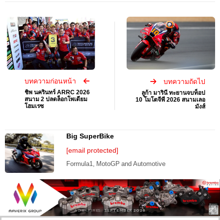
บทความก่อนหน้า
บทความถัดไป
ชิพ นครินทร์ ARRC 2026
ลูก้า มารินี ทะยานจบท็อป
สนาม 2 ปลดล็อกโพเดียม
10 โมโตจีพี 2026 สนามเลอ
โฮมเรซ
มังส์
Big SuperBike
[email protected]
Formula1, MotoGP and Automotive
AD EXPIRES:
SEPTEMBER 2026