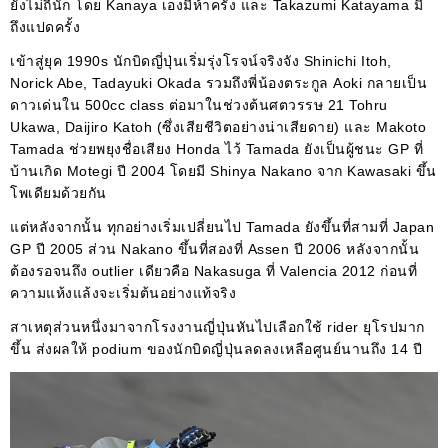
ยังไม่ถี่นัก โดย Kanaya เองมีห้าครั้ง และ Takazumi Katayama มี
ถึงแปดครั้ง
เข้าสู่ยุค 1990s นักบิดญี่ปุ่นเริ่มรุ่งโรจน์จริงจัง Shinichi Itoh,
Norick Abe, Tadayuki Okada รวมถึงพี่น้องตระกูล Aoki กลายเป็น
ดาวเด่นใน 500cc class ต่อมาในช่วงต้นศตวรรษ 21 Tohru
Ukawa, Daijiro Katoh (ซึ่งเสียชีวิตอย่างน่าเสียดาย) และ Makoto
Tamada ช่วยพยุงชื่อเสียง Honda ไว้ Tamada ยังเป็นผู้ชนะ GP ที่
บ้านเกิด Motegi ปี 2004 โดยมี Shinya Nakano จาก Kawasaki ขึ้น
โพเดียมด้วยกัน
แต่หลังจากนั้น ทุกอย่างเริ่มเปลี่ยนไป Tamada ยังขึ้นที่สามที่ Japan
GP ปี 2005 ส่วน Nakano ขึ้นที่สองที่ Assen ปี 2006 หลังจากนั้น
ต้องรอจนถึง outlier เดียวคือ Nakasuga ที่ Valencia 2012 ก่อนที่
ความแห้งแล้งจะเริ่มต้นอย่างแท้จริง
สาเหตุส่วนหนึ่งมาจากโรงงานญี่ปุ่นหันไปเลือกใช้ rider ยุโรปมาก
ขึ้น ส่งผลให้ podium ของนักบิดญี่ปุ่นลดลงเหลือศูนย์นานถึง 14 ปี