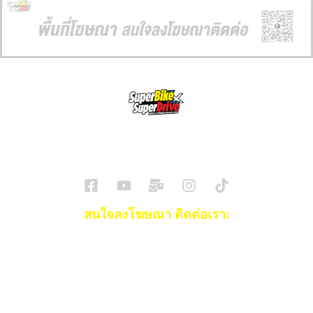
SuperBikeMag x SuperDriveMag
ข่าวรถยนต์
รีวิวรถยนต์ไฟฟ้า
รีวิวมอไซค์
ราคารถ
ข่าวรถ
EV Cars
สนใจลงโฆษณา ติดต่อเรา:
Email:
[email protected]
โทร:
093-553-3990
(คุณไอซ์)