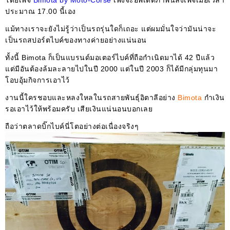
โดยเพจ
Bimota by Moto-Corse
เพิ่งจะอัพเดตภาพนี้ลงเพจเมื่อเวลา
ประมาณ 17.00 นี้เอง
แม้ทางเราจะยังไม่รู้ว่าเป็นรถรุ่นใดก็เถอะ แต่ผมมั่นใจว่ามันน่าจะ
เป็นรถสปอร์ตไบค์ของทางค่ายอย่างแน่นอน
ทั้งนี้ Bimota ก็เป็นแบรนด์มอเตอร์ไบค์ที่ถือกำเนิดมาได้ 42 ปีแล้ว
แต่มีอันต้องล้มละลายไปในปี 2000 แต่ในปี 2003 ก็ได้มีกลุ่มทุนมา
โอบอุ้มกิจการเอาไว้
งานนี้ใครชอบและหลงใหลในรถสายพันธ์ุอิตาลีอย่าง
Bimota
กำเงิน
รอเอาไว้ให้พร้อมครับ เสียเงินแน่นอนบอกเลย
ถือว่าตลาดบิ๊กไบค์นี่โตอย่างต่อเนื่องจริงๆ