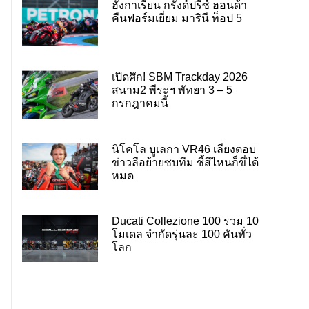
ฮังกาเรียน กรังด์ปรีซ์ ฮอนด้า
คืนฟอร์มเยี่ยม มารินี ท็อป 5
เปิดศึก! SBM Trackday 2026
สนาม2 พีระฯ พัทยา 3 – 5
กรกฎาคมนี้
นิโคโล บูเลกา VR46 เลี่ยงตอบ
ข่าวลือย้ายซบทีม ชี้สีไหนก็ขี่ได้
หมด
Ducati Collezione 100 รวม 10
โมเดล จำกัดรุ่นละ 100 คันทั่ว
โลก