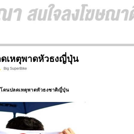
เหตุพาดหัวธงญี่ปุ่น
Big SuperBike
โดนปลดเหตุพาดหัวธงชาติญี่ปุ่น