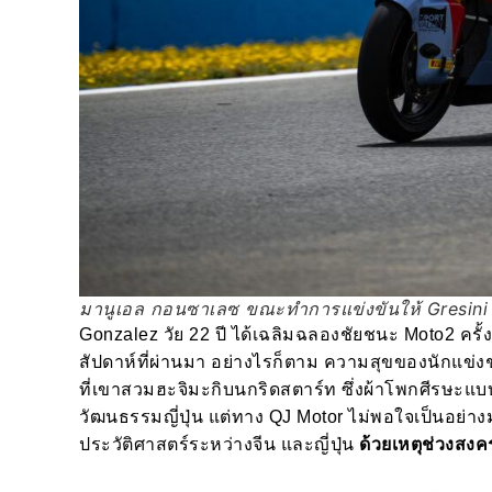
มานูเอล กอนซาเลซ ขณะทำการแข่งขันให้ Gresini
Gonzalez วัย 22 ปี ได้เฉลิมฉลองชัยชนะ Moto2 ครั้
สัปดาห์ที่ผ่านมา อย่างไรก็ตาม ความสุขของนักแข
ที่เขาสวมฮะจิมะกิบนกริดสตาร์ท ซึ่งผ้าโพกศีรษะแ
วัฒนธรรมญี่ปุ่น แต่ทาง QJ Motor ไม่พอใจเป็นอย่า
ประวัติศาสตร์ระหว่างจีน และญี่ปุ่น
ด้วยเหตุช่วงสงค