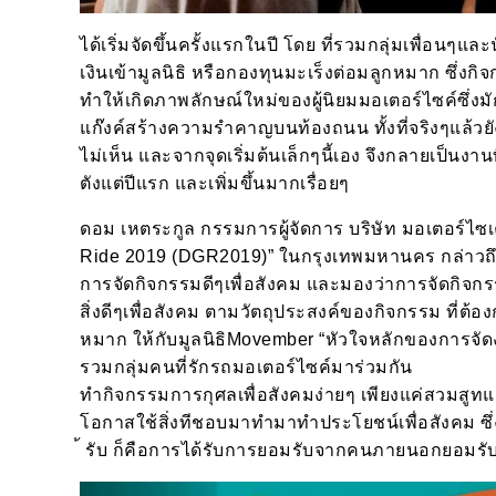
ได้เริ่มจัดขึ้นครั้งแรกในปี โดย ที่รวมกลุ่มเพื่อนๆ
เงินเข้ามูลนิธิ หรือกองทุนมะเร็งต่อมลูกหมาก ซึ่งก
ทำให้เกิดภาพลักษณ์ใหม่ของผู้นิยมมอเตอร์ไซค์ซึ่ง
แก๊งค์สร้างความรำคาญบนท้องถนน ทั้งที่จริงๆแล้วย
ไม่เห็น และจากจุดเริ่มต้นเล็กๆนี้เอง จึงกลายเป็นงา
ตังแต่ปีแรก และเพิ่มขึ้นมากเรื่อยๆ
ดอม เหตระกูล กรรมการผู้จัดการ บริษัท มอเตอร์ไซเค
Ride 2019 (DGR2019)” ในกรุงเทพมหานคร กล่าวถึงก
การจัดกิจกรรมดีๆเพื่อสังคม และมองว่าการจัดกิจก
สิ่งดีๆเพื่อสังคม ตามวัตถุประสงค์ของกิจกรรม ที่ต้
หมาก ให้กับมูลนิธิMovember “หัวใจหลักของการจั
รวมกลุ่มคนที่รักรถมอเตอร์ไซค์มาร่วมกัน
ทำกิจกรรมการกุศลเพื่อสังคมง่ายๆ เพียงแค่สวมสู
โอกาสใช้สิ่งทีชอบมาทำมาทำประโยชน์เพื่อสังคม ซึ่งน
้ รับ ก็คือการได้รับการยอมรับจากคนภายนอกยอมรั