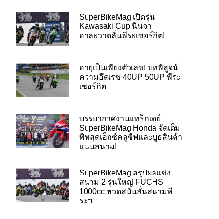
SuperBikeMag เปิดรุ่น
Kawasaki Cup นินจา
อาละวาดลั่นพีระเซอร์กิต!
อายุเป็นเพียงตัวเลข! บทพิสูจน์
ความอึดเรซ 40UP 50UP พีระ
เซอร์กิต
บรรยากาศงานแทร็กเดย์
SuperBikeMag Honda จัดเต็ม
พิทสุดเอ็กซ์คลูซีฟและบูธสินค้า
แน่นสนาม!
SuperBikeMag สรุปผลแข่ง
สนาม 2 รุ่นใหญ่ FUCHS
1000cc หวดสนั่นลั่นสนามพี
ระฯ