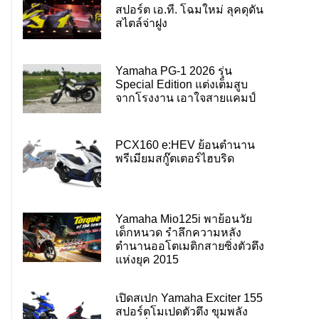
สปอร์ต เอ.ที. โฉมใหม่ ลุคดุดัน
สไตล์จ่าฝูง
Yamaha PG-1 2026 รุ่น
Special Edition แต่งเต็มสูบ
จากโรงงาน เอาใจสายแคมป์
PCX160 e:HEV ย้อนตำนาน
พรีเมียมสกู๊ตเตอร์ไฮบริด
Yamaha Mio125i พาย้อนวัย
เด็กหนวด รำลึกความหลัง
ตำนานออโตเมติกสายซิ่งตัวตึง
แห่งยุค 2015
เปิดสเปก Yamaha Exciter 155
สปอร์ตโมเปดตัวตึง ขุมพลัง