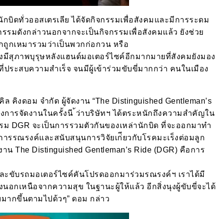
และนักบิดทั่วออสเตรเลีย ได้จัดกิจกรรมเพื่อสังคมและมีการระดม
ิจกรรมดังกล่าวนอกจากจะเป็นกิจกรรมเพื่อสังคมแล้ว ยังช่วย
มักถูกเหมารวมว่าเป็นพวกก่อกวน หรือ
ังมีสุภาพบุรุษหลังแฮนด์มอเตอร์ไซค์อีกมากมายที่สังคมยังมอง
นที่ประสบความสำเร็จ จนมีผู้เข้าร่วมขับขี่มากกว่า คนในเมือง
ิล คิงดอม จำกัด ผู้จัดงาน “The Distinguished Gentleman’s
ารจัดงานในครั้งนี ้ว่าบริษัทฯ ได้ตระหนักถึงความสำคัญใน
รรม DGR จะเป็นการรวมตัวกันของเหล่านักบิด ที่จะออกมาทำ
องการรณรงค์และสนับสนุนการวิจัยเก่ียวกับโรคมะเร็งต่อมลูก
ดงาน The Distinguished Gentleman’s Ride (DGR) คือการ
ทและขับรถมอเตอร์ไซค์คันโปรดออกมาร่วมรณรงค์ฯ เราได้มี
อกเหนือจากความสุข ในฐานะผู้ให้แล้ว อีกสิ่งนุงผู้ขับขี่จะได้
บมากขึ้นตามไปด้วๆ” ดอม กล่าว