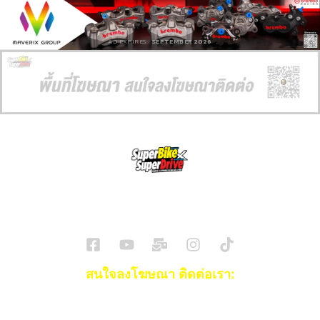
AD EXPIRES:
SEPTEMBER 2026
SuperBikeMag x SuperDriveMag
ข่าวรถยนต์
รีวิวรถยนต์ไฟฟ้า
รีวิวมอไซค์
ราคารถ
ข่าวรถ
EV Cars
สนใจลงโฆษณา ติดต่อเรา:
Email:
[email protected]
โทร:
093-553-3990
(คุณไอซ์)