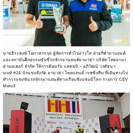
นายธีระพงษ์ โอภาสกรกุล ผู้จัดการทั่วไปอาวุโส ฝ่ายกีฬายานยนต์
และสถาบันฝึกอบรมขับขี่รถจักรยานยนต์ยามาฮ่า บริษัท ไทยยามา
ฮ่ามอเตอร์ จำกัด ให้การต้อนรับ แสตมป์ – อภิวัฒน์ วงศ์ธนา
นนท์
#24
นักแข่งสังกัด ยามาฮ่า ไทยแลนด์ เรซซิ่งทีม ที่เดินทางไป
ทำการแข่งขันรถจักรยานยนต์ทางเรียบชิงแชมป์โลก รายการ
CEV
Moto3