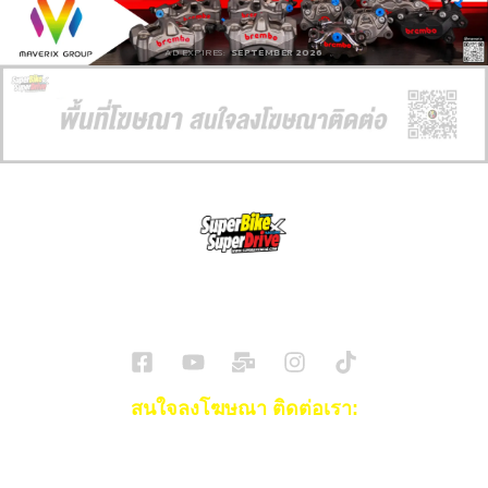
AD EXPIRES:
SEPTEMBER 2026
SuperBikeMag x SuperDriveMag
ข่าวรถยนต์
รีวิวรถยนต์ไฟฟ้า
รีวิวมอไซค์
ราคารถ
ข่าวรถ
EV Cars
สนใจลงโฆษณา ติดต่อเรา:
Email:
[email protected]
โทร:
093-553-3990
(คุณไอซ์)