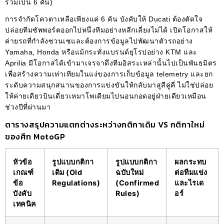
รวมเป็น 6 คัน)
การจำกัดโควตาเหลือเพียงแค่ 6 คัน บังคับให้ Ducati ต้องตัดใจ
ปล่อยทีมซัพพอร์ตออกไปหนึ่งทีมอย่างหลีกเลี่ยงไม่ได้ เปิดโอกาสให้
ค่ายรถที่กำลังซวนเซและต้องการข้อมูลไปพัฒนาตัวรถอย่าง
Yamaha, Honda หรือแม้กระทั่งแบรนด์ยุโรปอย่าง KTM และ
Aprilia มีโอกาสได้เข้ามาเจรจาดึงทีมอิสระเหล่านั้นไปเป็นพันธมิตร
เพื่อสร้างความเท่าเทียมในแง่ของการเก็บข้อมูล telemetry และยก
ระดับความสนุกสนานของการแข่งขันให้กลับมาสูสีคู่คี่ ไม่ใช่ปล่อย
ให้ค่ายเดียวบินเดี่ยวเหมาโพเดียมไปนอนกอดอยู่ฝ่ายเดียวเหมือน
ช่วงปีที่ผ่านมา
ตารางสรุปความแตกต่างระหว่างกติกาเดิม VS กติกาใหม่
ของศึก MotoGP
หัวข้อ
รูปแบบกติกา
รูปแบบกติกา
ผลกระทบ
เกณฑ์
เดิม (Old
ฉบับใหม่
ต่อทีมแข่ง
ข้อ
Regulations)
(Confirmed
และไรเด
บังคับ
Rules)
อร์
เทคนิค