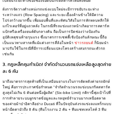
เปลี่ยนระยะห่างของช่องจอดบนกริดสตาร์ทใหม่ทั้งหมด
ผังการจัดวางตำแหน่งรถแข่งแบบใหม่จะมีการขยับระยะห่าง
ระหว่างแถว (Row Spacing) และระยะเยื้องด้านข้างให้มีความ
โปร่งกว้างมากขึ้น เพื่อมอบพื้นที่และทัศนวิสัยในการหักหลบหลีกให้
แก่ไรเดอร์ที่อยู่แถวหลัง ในกรณีที่รถแข่งแถวหน้าเกิดอาการสตาร์ท
แป้กหรือเครื่องยนต์ดับกลางคัน ถือเป็นการปิดช่องว่างป้องกัน
อุบัติเหตุชนท้ายรุนแรง ซึ่งมาตรการเซฟตี้เชิงป้องกันลักษณะนี้ถือ
เป็นแนวทางสากลที่แม้แต่วงการสี่ล้อในหน้า
ข่าวรถยนต์
ก็นิยมนำ
มาปรับใช้ในกรณีที่มีการเปลี่ยนแปลงโครงสร้างสมรรถนะตัวรถ
เช่นกัน
3. กฎเหล็กคุมกำเนิด! จำกัดจำนวนรถแข่งเหลือสูงสุดค่าย
ละ 6 คัน
มาถึงมาตรการสุดท้ายที่เป็นเสมือนยาแรงในการดัดหลังค่ายรถยักษ์
ใหญ่ คือการประกาศข้อกำหนด “จำกัดจำนวนรถแข่งบนกริดสตาร์ท
สูงสุดไม่เกิน 6 คันต่อหนึ่งผู้ผลิต” (Six-bike Limit) กติกานี้พุ่งเป้าไปที่
การทำลายระบบผูกขาดข้อมูลและกลยุทธ์จำนวนมากเหนือตลาด
ของค่ายม้าป่าอิตาลีอย่าง Ducati ที่ในปัจจุบันส่งรถแข่งลงแทร็กแบบ
หน้ามืดตามัวถึง 8 คัน (ทีมโรงงาน 2 คัน + ทีมแซทเทลไลท์ 3 ทีม