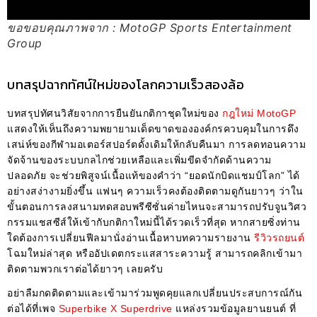
ขอขอบคุณภาพจาก : MotoGP Sports Entertainment
Group
บทสรุปฉากทัศน์ใหม่ของโลกความเร็วสองล้อ
บทสรุปทัศนวิสัยจากการยืนยันกติกาชุดใหม่ของ
กฎใหม่ MotoGP
แสดงให้เห็นถึงความพยายามเด็ดขาดขององค์กรควบคุมในการดึง
เสน่ห์ของกีฬามอเตอร์สปอร์ตดั้งเดิมให้กลับคืนมา การลดทอนความ
จัดจ้านของระบบกลไกช่วยเหลือและเพิ่มขีดจำกัดด้านความ
ปลอดภัย จะช่วยพิสูจน์เนื้อแท้ของคำว่า “ยอดนักบิดแชมป์โลก” ได้
อย่างสง่างามยิ่งขึ้น แฟนๆ ความเร็วคงต้องติดตามดูกันยาวๆ ว่าใน
ขั้นตอนการลงสนามทดสอบพรีซีซั่นค่ายไหนจะสามารถปรับจูนวิศว
กรรมแชสซีส์ให้เข้ากับกติกาใหม่นี้ได้รวดเร็วที่สุด หากสายซิ่งท่าน
ใดต้องการเปลี่ยนฟีลมานั่งอ่านเนื้อหาบทความรายงาน
รีวิวรถยนต์
โฉมใหม่ล่าสุด หรืออัปเดตกระแสสาระความรู้ สามารถคลิกเข้ามา
ติดตามพวกเราต่อได้ยาวๆ เลยครับ
อย่าลืมกดติดตามและเข้ามาร่วมพูดคุยแลกเปลี่ยนประสบการณ์กัน
ต่อได้ที่เพจ
Superbike X Superdrive
แหล่งรวมข้อมูลยานยนต์ ที่