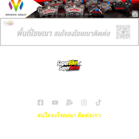
AD EXPIRES:
SEPTEMBER 2026
SuperBikeMag x SuperDriveMag
ข่าวรถยนต์
รีวิวรถยนต์ไฟฟ้า
รีวิวมอไซค์
ราคารถ
ข่าวรถ
EV Cars
สนใจลงโฆษณา ติดต่อเรา:
Email:
[email protected]
โทร:
093-553-3990
(คุณไอซ์)