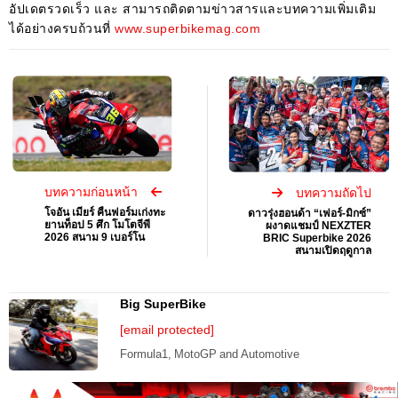
อัปเดตรวดเร็ว และ สามารถติดตามข่าวสารและบทความเพิ่มเติม
ได้อย่างครบถ้วนที่
www.superbikemag.com
บทความก่อนหน้า
บทความถัดไป
โจอัน เมียร์ คืนฟอร์มเก่งทะ
ดาวรุ่งฮอนด้า “เฟอร์-มิกซ์”
ยานท็อป 5 ศึก โมโตจีพี
ผงาดแชมป์ NEXZTER
2026 สนาม 9 เบอร์โน
BRIC Superbike 2026
สนามเปิดฤดูกาล
Big SuperBike
[email protected]
Formula1, MotoGP and Automotive