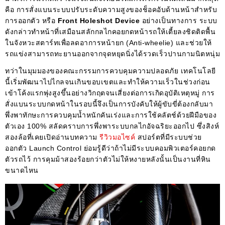
คือ การสั่งแบนระบบปรับระดับความสูงของช็อคอับด้านหน้าสำหรับ
การออกตัว หรือ
Front Holeshot Device
อย่างเป็นทางการ ระบบ
ดังกล่าวทำหน้าที่เสมือนสลักกลไกคอยกดหน้ารถให้เตี้ยลงชิดติดพื้น
ในจังหวะสตาร์ทเพื่อลดอาการหน้ายก (Anti-wheelie) และช่วยให้
รถแข่งสามารถทะยานออกจากจุดหยุดนิ่งได้รวดเร็วปานกามนิตหนุ่ม
ทว่าในมุมมองของคณะกรรมการควบคุมความปลอดภัย เทคโนโลยี
นี้เริ่มพัฒนาไปไกลจนเกินขอบเขตและทำให้ความเร็วในช่วงก่อน
เข้าโค้งแรกพุ่งสูงขึ้นอย่างวิกฤตจนเสี่ยงต่อการเกิดอุบัติเหตุหมู่ การ
สั่งแบนระบบกดหน้าในรอบนี้จึงเป็นการบังคับให้ผู้ขับขี่ต้องกลับมา
พึ่งพาทักษะการควบคุมน้ำหนักคันเร่งและการใช้คลัตช์ด้วยฝีมือของ
ตัวเอง 100% สลัดคราบการพึ่งพาระบบกลไกอัจฉริยะออกไป ซึ่งสิงห์
สองล้อที่เคยเปิดอ่านบทความ
รีวิวมอไซค์
สปอร์ตที่มีระบบช่วย
ออกตัว Launch Control ย่อมรู้ดีว่าถ้าไม่มีระบบคอมพิวเตอร์คอยกด
ตัวรถไว้ การคุมม้าสองร้อยกว่าตัวไม่ให้หงายหลังนั้นเป็นงานที่หิน
ขนาดไหน