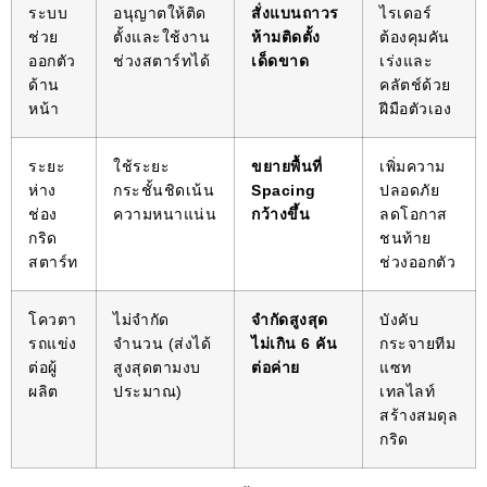
ระบบ
อนุญาตให้ติด
สั่งแบนถาวร
ไรเดอร์
ช่วย
ตั้งและใช้งาน
ห้ามติดตั้ง
ต้องคุมคัน
ออกตัว
ช่วงสตาร์ทได้
เด็ดขาด
เร่งและ
ด้าน
คลัตช์ด้วย
หน้า
ฝีมือตัวเอง
ระยะ
ใช้ระยะ
ขยายพื้นที่
เพิ่มความ
ห่าง
กระชั้นชิดเน้น
Spacing
ปลอดภัย
ช่อง
ความหนาแน่น
กว้างขึ้น
ลดโอกาส
กริด
ชนท้าย
สตาร์ท
ช่วงออกตัว
โควตา
ไม่จำกัด
จำกัดสูงสุด
บังคับ
รถแข่ง
จำนวน (ส่งได้
ไม่เกิน 6 คัน
กระจายทีม
ต่อผู้
สูงสุดตามงบ
ต่อค่าย
แซท
ผลิต
ประมาณ)
เทลไลท์
สร้างสมดุล
กริด