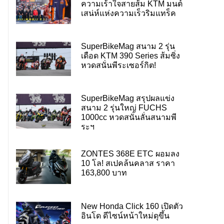
ความเร้าใจสายส้ม KTM มนต์
เสน่ห์แห่งความเร็วริมแทร็ค
SuperBikeMag สนาม 2 รุ่น
เดือด KTM 390 Series ส้มซิ่ง
หวดสนั่นพีระเซอร์กิต!
SuperBikeMag สรุปผลแข่ง
สนาม 2 รุ่นใหญ่ FUCHS
1000cc หวดสนั่นลั่นสนามพี
ระฯ
ZONTES 368E ETC ผอมลง
10 โล! สเปคล้นคลาส ราคา
163,800 บาท
New Honda Click 160 เปิดตัว
อินโด ดีไซน์หน้าใหม่ดุขึ้น