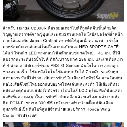
สำหรับ Honda CB300R คือรถมอเตอร์ไบค์ที่ถูกคิดค้นขึ้นด้วยจิต
วิญญาณคราฟต์จากญี่ปุ่นและผสมผสานเทคโนโลยีสปอร์ตที่ล้ำหน้า
ภายใต้แนวคิด Japan Crafted คราฟต์ให้สุดเพื่อความเท่…เร้าใจ
มาพร้อมกับเอกลักษณ์ใหม่ในแบบฉบับของ NEO SPORTS CAFÉ
ได้แก่ ไฟหน้า LED ทรงกลมโช้คหัวกลับขนาดใหญ่ 41 มม. ที่ให้
สมรรถนะระดับรถบิ๊กไบค์ ดิสก์เบรกขนาด 296 มม. และเรเดียลเมา
ท์ 4 พอต คาลิปเปอร์พร้อม ABS G-Sensor มั่นใจในการเบรกทุก
ช่วงความเร็ว โช้คหลังโมโนโช้คแบบปรับได้ 7 ระดับ รองรับทุก
สภาพการขับขี่ไม่ว่าจะเป็นการขับขี่ในเมืองหรือทัวร์ริ่ง มาพร้อมกับ
ท่อไอเสียดีไซน์ใหม่ออกแบบอย่างโดดเด่นและลงตัว ให้เสียงที่ทรง
พลังและดุดันแบบสปอร์ตตัวจริง เรือนไมล์ LCD พร้อมฟังก์ชั่นแสดง
ผลที่เพิ่มความสนุกในการขับขี่ ขับเคลื่อนด้วยเครื่องยนต์ระบบหัว
ฉีด PGM-FI ขนาด 300 ซีซี เตรียมวางจำหน่ายตั้งแต่ต้นเดือน
กุมภาพันธ์เป็นต้นไปที่ศูนย์จำหน่ายและบริการ Honda Wing
Center ทั่วประเทศ