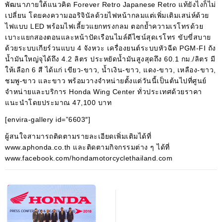
พัฒนาภายใต้แนวคิด Forever Retro Japanese Retro แท้ยังไงก็ไม่
เปลี่ยน โดยคงความออริจินัลด้วยไฟหน้ากลมแต่เพิ่มเติมเสน่ห์ด้วย
ไฟแบบ LED พร้อมไฟเลี้ยวแยกทรงกลม ตอกย้ำความเรโทรด้วย
เบาะแยกสองตอนและหน้าปัดเรือนไมล์ดีไซน์สุดเรโทร ขับขี่สบาย
ด้วยระบบเกียร์วนแบบ 4 จังหวะ เครื่องยนต์ระบบหัวฉีด PGM-FI ถัง
น้ำมันใหญ่จุได้ถึง 4.2 ลิตร ประหยัดน้ำมันสูงสุดถึง 60.1 กม./ลิตร มี
ให้เลือก 6 สี ได้แก่ เขียว-ขาว, น้ำเงิน-ขาว, แดง-ขาว, เหลือง-ขาว,
ชมพู-ขาว และขาว พร้อมวางจำหน่ายตั้งแต่วันนี้เป็นต้นไปที่ศูนย์
จำหน่ายและบริการ Honda Wing Center ทั่วประเทศด้วยราคา
แนะนำโดยประมาณ 47,100 บาท
[envira-gallery id=”6603″]
ผู้สนใจสามารถติดตามรายละเอียดเพิ่มเติมได้ที่
www.aphonda.co.th และติดตามกิจกรรมต่าง ๆ ได้ที่
www.facebook.com/hondamotorcyclethailand.com