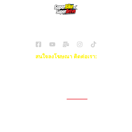
SuperBikeMag x SuperDriveMag
ข่าวรถยนต์
รีวิวรถยนต์ไฟฟ้า
รีวิวมอไซค์
ราคารถ
ข่าวรถ
EV Cars
สนใจลงโฆษณา ติดต่อเรา:
Email:
[email protected]
โทร:
093-553-3990
(คุณไอซ์)
1696, 1698, 1690, 1692, 1694, 1688/4
On Nut, Suan Luang Bangkok 10250
เวลาทำการ: จ.- ศ. 08.00 น. – 17.00 น.
Tel. 02-320-1910