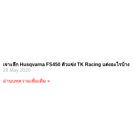
เจาะลึก Husqvarna FS450 ตัวแข่ง TK Racing แต่งอะไรบ้าง
28 May 2020
อ่านบทความเพิ่มเติม »