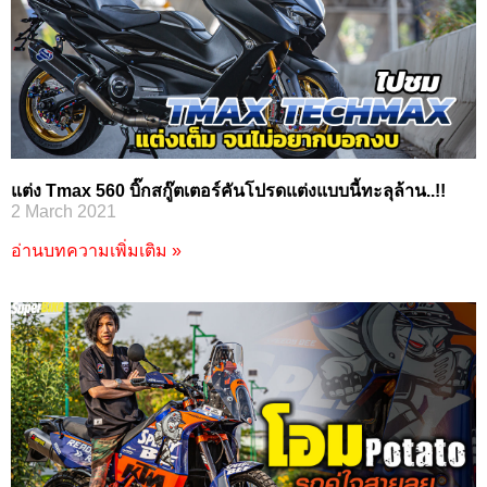
แต่ง Tmax 560 บิ๊กสกู๊ตเตอร์คันโปรดแต่งแบบนี้ทะลุล้าน..!!
2 March 2021
อ่านบทความเพิ่มเติม »