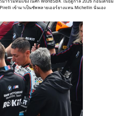
าตัวมาร่วมทีมแข่งในศึก WorldSBK ในฤดูกาล 2026 ก่อนเตรียม
ี่ Pirelli เข้ามาเป็นซัพพลายเออร์ยางแทน Michellin นั่นเอง