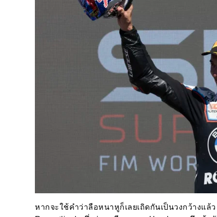
หากจะใช้คำว่าลือหนาหูก็เลยเถิดกันเป็นวงกว้างแล้