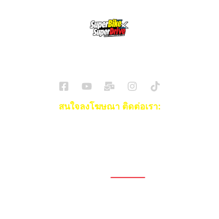
SuperBikeMag x SuperDriveMag
ข่าวรถยนต์
รีวิวรถยนต์ไฟฟ้า
รีวิวมอไซค์
ราคารถ
ข่าวรถ
EV Cars
สนใจลงโฆษณา ติดต่อเรา:
Email:
[email protected]
โทร:
093-553-3990
(คุณไอซ์)
1696, 1698, 1690, 1692, 1694, 1688/4
On Nut, Suan Luang Bangkok 10250
เวลาทำการ: จ.- ศ. 08.00 น. – 17.00 น.