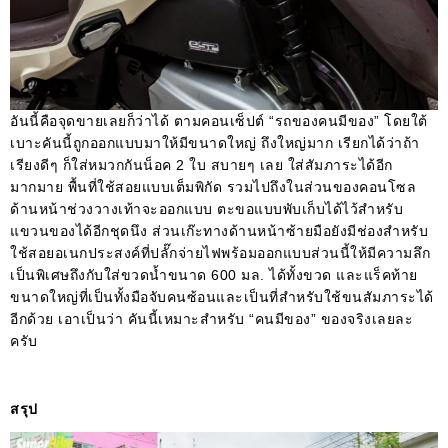
อันนี้คือจุดขายเลยก็ว่าได้ ตามคอนเซ็ปต์ “รถของคนมีของ” โดยใต้
เบาะคันนี้ถูกออกแบบมาให้มีขนาดใหญ่ ถึงใหญ่มาก เรียกได้ว่าถ้า
เรียงดีๆ ก็ใส่หมวกกันน็อค 2 ใบ สบายๆ เลย ใส่สัมภาระได้อีก
มากมาย พื้นที่ใช้สอยแบบเต็มพิกัด รวมไปถึงในส่วนของคอนโซล
ด้านหน้าช่วงวางเท้าจะออกแบบ ตะขอแบบพับเก็บได้ไว้สำหรับ
แขวนของได้อีกชุดนึง ส่วนเก๊ะทางด้านหน้าซ้ายมือยังมีช่องสำหรับ
ใช้สอยอเนกประสงค์ที่ปลั๊กจ่ายไฟพร้อมออกแบบส่วนนี้ให้มีความลึก
เป็นพิเศษถึงกับใส่ขวดน้ำขนาด 600 มล. ได้ทั้งขวด และแร็คท้าย
ขนาดใหญ่ที่เป็นทั้งมือจับคนซ้อนและเป็นที่สำหรับใช้ขนสัมภาระได้
อีกด้วย เอาเป็นว่า คันนี้เหมาะสำหรับ “คนมีของ” ของจริงเลยละ
ครับ
สรุป