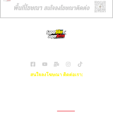
SuperBikeMag x SuperDriveMag
ข่าวรถยนต์
รีวิวรถยนต์ไฟฟ้า
รีวิวมอไซค์
ราคารถ
ข่าวรถ
EV Cars
สนใจลงโฆษณา ติดต่อเรา:
Email:
[email protected]
โทร:
093-553-3990
(คุณไอซ์)