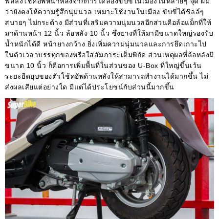
ฟีลลิ่งโช้คอัพหน้าหลังจากการได้ลองขับขี่ในเมืองในหลายๆ จุด ผม
ว่ายังคงให้ความรู้สึกนุ่มนวล เหมาะใช้งานในเมือง ขับขี่ได้ชิลล์ๆ
สบายๆ ไม่กระด้าง มีส่วนที่เสริมความนุ่มนวลอีกส่วนคือล้อแม็กที่ให้
มาด้านหน้า 12 นิ้ว ล้อหลัง 10 นิ้ว ซึ่งยางที่ให้มามีขนาดใหญ่รองรับ
น้ำหนักได้ดี หน้ายางกว้าง ยิ่งเพิ่มความนุ่มนวลและการยึดเกาะไป
ในตัวเวลาบรรทุกของหรือใส่สัมภาระเต็มพิกัด ส่วนเหตุผลที่ล้อหลังมี
ขนาด 10 นิ้ว ก็คือการเพิ่มพื้นที่ในส่วนของ U-Box ที่ใหญ่ขึ้นเว้น
ระยะยืดยุบของตัวโช้คอัพด้านหลังให้สามารถทำงานได้มากขึ้น ไม่
ส่งผลเสียแต่อย่างใด มีแต่ได้ประโยชน์กับส่วนนี้มากขึ้น