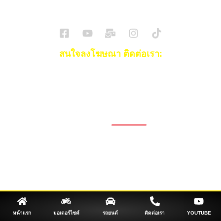
SuperBikeMag x SuperDriveMag
ข่าวรถยนต์
รีวิวรถยนต์ไฟฟ้า
รีวิวมอไซค์
ราคารถ
ข่าวรถ
EV Cars
สนใจลงโฆษณา ติดต่อเรา:
Email:
[email protected]
โทร:
093-553-3990
(คุณไอซ์)
1696, 1698, 1690, 1692, 1694, 1688/4
On Nut, Suan Luang Bangkok 10250
เวลาทำการ: จ.- ศ. 08.00 น. – 17.00 น.
Tel. 02-320-1910
© 2026 Copyright – Superbike x SuperDrive
ข่าวรถยนต์
รีวิวรถยนต์ใหม่
ข่าว
รถยนต์ไฟฟ้า
ข่าวรถจักรยานยนต์
รีวิวมอไซค์
ข่าวมอเตอร์ไซค์
รถยนต์
รถไฟฟ้า
หน้าแรก
มอเตอร์ไซค์
รถยนต์
ติดต่อเรา
YOUTUBE