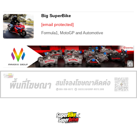
Big SuperBike
[email protected]
Formula1, MotoGP and Automotive
SuperBikeMag x SuperDriveMag