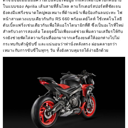
ในแบบของ Aprilia เส้นสายที่ลื่นไหล คาแร็กเตอร์สปอร์ตที่ชัดเจน
ยังคงมีแฟริ่งขนาดใหญ่พอเหมาะที่ด้านหน้าเพื่อป้องกันลมปะทะ ไฟ
หน้าสามดวงแบบเดียวกันกับ RS 660 พร้อมเดย์ไลท์ ใช้เทคโนโลยี
ดับเบิ้ลแฟริ่งเช่นเดียวกันเพื่อให้แอโรไดนามิกที่ดี ซึ่งเป็นอะไรที่ใหม่
สำหรับวงการสองล้อ โดยจุดนี้ไม่เพียงแต่ช่วยเพิ่มความเสถียรให้กับ
รถยังช่วยพัดไล่ความร้อนที่ออกมาจากเครื่องยนต์ให้ออกห่างไปไม่
กระทบกับตัวผู้ขับขี่ และแน่นอนว่าท่านั่งหลังตรง ผ่อนคลายกว่า
เหมาะกับการขับขี่ในทุกๆ วัน ทั้งยังควบคุมรถได้ง่ายอีกด้วย