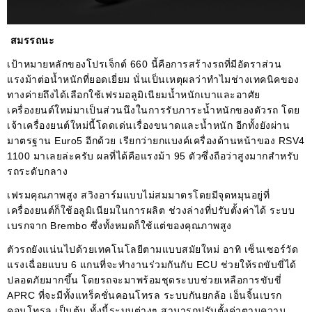
สมรรถนะ
เป้าหมายหลักของโปรเจ็กต์ 660 นี้คือการสร้างรถที่มีอัตราส่วน
แรงม้าต่อน้ำหนักที่ยอดเยี่ยม นั่นเป็นเหตุผลว่าทำไมช่างเทคนิคของ
ทางค่ายถึงได้เลือกใช้เฟรมอลูมิเนียมน้ำหนักเบาและอาศัย
เครื่องยนต์ใหม่มาเป็นส่วนนึงในการรับภาระน้ำหนักของตัวรถ โดย
เจ้าเครื่องยนต์ใหม่นี้โดดเด่นเรื่องขนาดและน้ำหนัก อีกทั้งยังผ่าน
มาตรฐาน Euro5 อีกด้วย เรียกว่ายกแบงค์เครื่องด้านหน้าของ RSV4
1100 มาเลยล่ะครับ ผลที่ได้คือแรงม้า 95 ตัวซึ่งถือว่าสูงมากสำหรับ
รถระดับกลาง
เฟรมคุณภาพสูง สวิงอาร์มแบบไม่สมมาตรโดยมีจุดหมุนอยู่ที่
เครื่องยนต์ก็ใช้อลูมิเนียมในการผลิต ช่วงล่างที่ปรับตั้งค่าได้ ระบบ
เบรกจาก Brembo ซึ่งทั้งหมดก็ใช้แต่ของคุณภาพสูง
ตัวรถยังแน่นไปด้วยเทคโนโลยีตามแบบสมัยใหม่ อาทิ เซ็นเซอร์วัด
แรงเฉื่อยแบบ 6 แกนที่จะทำงานร่วมกันกับ ECU ช่วยให้รถขับขี่ได้
ปลอดภัยมากขึ้น โดยรถจะมาพร้อมชุดระบบช่วยเหลือการขับขี่
APRC ที่จะมีทั้งแทร็คชั่นคอนโทรล ระบบกันยกล้อ เอ็นจิ้นเบรก
คอนโทรล เป็นต้น ทั้งนี้ระบบต่างๆ สามารถปรับตั้งค่าตามความ