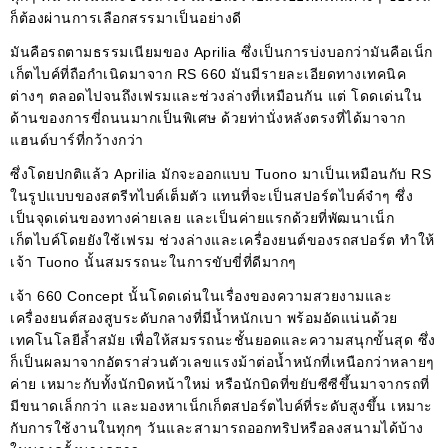
ก็ต้องผ่านการเลือกสรรมาเป็นอย่างดี
มันคือรถตามธรรมเนียมของ Aprilia ซึ่งเป็นการบ่งบอกว่ามันคือเน็ก
เก็ตไบค์ที่ถือกำเนิดมาจาก RS 660 มันมีรายละเอียดทางเทคนิค
ต่างๆ ตลอดไปจนถึงเฟรมและช่วงล่างที่เหมือนกัน แต่ โดดเด่นใน
ด้านของการขี่ถนนมากเป็นพิเศษ ด้วยท่านั่งหลังตรงที่ได้มาจาก
แฮนด์บาร์ที่กว้างกว่า
ซึ่งโดยปกติแล้ว Aprilia มักจะออกแบบ Tuono มาเป็นเหมือนกับ RS
ในรูปแบบของสตรีทไบค์เต็มตัว แทนที่จะเป็นสปอร์ตไบค์จ๋าๆ ซึ่ง
เป็นจุดเด่นของทางค่ายเลย และเป็นค่ายแรกด้วยที่พัฒนาเน็ก
เก็ตไบค์โดยยังใช้เฟรม ช่วงล่างและเครื่องยนต์ของรถสปอร์ต ทำให้
เจ้า Tuono นั้นสมรรถนะในการขับขี่ที่ดีมากๆ
เจ้า 660 Concept นั้นโดดเด่นในเรื่องของความสวยงามและ
เครื่องยนต์สองสูบระดับกลางที่มีน้ำหนักเบา พร้อมอัดแน่นด้วย
เทคโนโลยีล้ำสมัย เพื่อให้สมรรถนะชั้นยอดและความสนุกขั้นสุด ซึ่ง
ก็เป็นผลมาจากอัตราส่วนตัวเลขแรงม้าต่อน้ำหนักที่เหนือกว่าหลายๆ
ค่าย เหมาะกับทั้งนักบิดหน้าใหม่ หรือนักบิดที่ขยับซีซีขึ้นมาจากรถที่
มีขนาดเล็กกว่า และมองหาเน็กเก็ตสปอร์ตไบค์ที่ระดับสูงขึ้น เหมาะ
กับการใช้งานในทุกๆ วันและสามารถออกทริปหรือลงสนามได้บ้าง