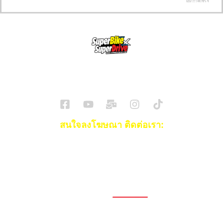
SuperBikeMag x SuperDriveMag
ข่าวรถยนต์
รีวิวรถยนต์ไฟฟ้า
รีวิวมอไซค์
ราคารถ
ข่าวรถ
EV Cars
สนใจลงโฆษณา ติดต่อเรา:
Email:
[email protected]
โทร:
093-553-3990
(คุณไอซ์)
1696, 1698, 1690, 1692, 1694, 1688/4