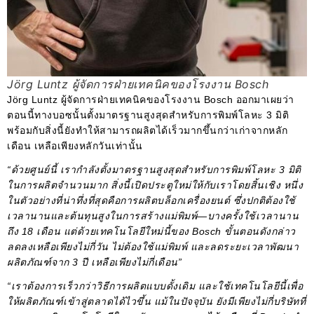
Jörg Luntz ผู้จัดการฝ่ายเทคนิคของโรงงาน Bosch
Jörg Luntz ผู้จัดการฝ่ายเทคนิคของโรงงาน Bosch ออกมาเผยว่า
ตอนนี้ทางบอซนั้นตั้งมาตรฐานสูงสุดสำหรับการพิมพ์โลหะ 3 มิติ
พร้อมกับสิ่งนี้ยังทำให้สามารถผลิตได้เร็วมากขึ้นกว่าเก่าจากหลัก
เดือน เหลือเพียงหลักวันเท่านั้น
“ด้วยศูนย์นี้ เรากำลังตั้งมาตรฐานสูงสุดสำหรับการพิมพ์โลหะ 3 มิติ
ในการผลิตจำนวนมาก สิ่งนี้เปิดประตูใหม่ให้กับเราโดยสิ้นเชิง หนึ่ง
ในตัวอย่างที่น่าทึ่งที่สุดคือการผลิตบล็อกเครื่องยนต์ ซึ่งปกติต้องใช้
เวลานานและต้นทุนสูงในการสร้างแม่พิมพ์—บางครั้งใช้เวลานาน
ถึง 18 เดือน แต่ด้วยเทคโนโลยีใหม่นี้ของ Bosch ขั้นตอนดังกล่าว
ลดลงเหลือเพียงไม่กี่วัน ไม่ต้องใช้แม่พิมพ์ และลดระยะเวลาพัฒนา
ผลิตภัณฑ์จาก 3 ปี เหลือเพียงไม่กี่เดือน”
“เราต้องการเร็วกว่าวิธีการผลิตแบบดั้งเดิม และใช้เทคโนโลยีนี้เพื่อ
ให้ผลิตภัณฑ์เข้าสู่ตลาดได้ไวขึ้น แม้ในปัจจุบัน ยังมีเพียงไม่กี่บริษัทที่