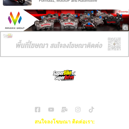
Formula1, MotoGP and Automotive
AD EXPIRES:
SEPTEMBER 2026
SuperBikeMag x SuperDriveMag
ข่าวรถยนต์
รีวิวรถยนต์ไฟฟ้า
รีวิวมอไซค์
ราคารถ
ข่าวรถ
EV Cars
สนใจลงโฆษณา ติดต่อเรา: