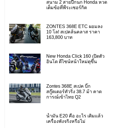
สนาม 2 สายปีกนก Honda หวด
เต็มข้อที่พีระเซอร์กิต
ZONTES 368E ETC ผอมลง
10 โล! สเปคล้นคลาส ราคา
163,800 บาท
New Honda Click 160 เปิดตัว
อินโด ดีไซน์หน้าใหม่ดุขึ้น
Zontes 368E สเปค บิ๊ก
สกู๊ตเตอร์ทัวริ่ง 38.7 ม้า คาด
การณ์เข้าไทย Q2
น้ำมัน E20 คือ อะไร เติมแล้ว
เครื่องพังจริงหรือไม่