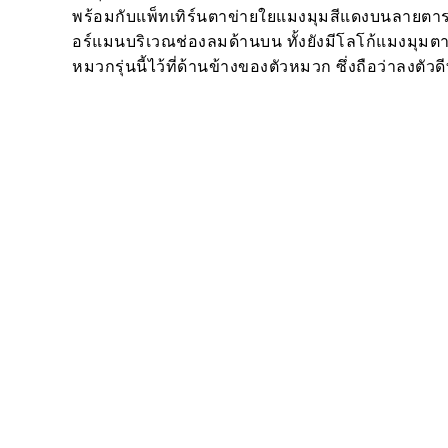
พร้อมกับแพ็ทเทิร์นตาข่ายใยแมงมุมสีแดงบนลาย
อร์แมนบริเวณช่องลมด้านบน ทั้งยังมีโลโก้แมงมุม
หมวกรุ่นนี้ไว้ที่ด้านข้างของตัวหมวก ซึ่งถือว่าลงตัวดี