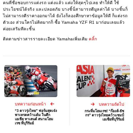
คนที่ชื่อชอบการแต่งรถ แต่งแล้ว แต่งให้สุดๆไปเลย ทำให้ดี ใช้
ประโยชน์ได้จริง และปลอดภัย บางชิ้น็สามารถตีมูลค่าได้ บางชิ้นก็
ไม่สามารถตีราคาออกมาได้ ยังไงก็ลองศึกษาหาข้อมูลให้ดี ก็แต่งรถ
ตัวเอง ส่วนใครไม่คิดมากก็ ซื้อ Yamaha YZF R1 มาก่อนเลยแล้ว
ค่อยเสริมทีละชิ้น
ติดตามข่าวสารรายละเอียด Yamahaเพิ่มเติม
คลิ้ก
บทความก่อนหน้า
บทความถัดไป
“3 ดาวรุ่งไทย” ฟอร์มสุดเจ๋ง
กระหึ่มโฮมเรซ! “ก๊องส์-ธัช
พาเหรดคว้าแต้ม ในศึก
กร” ดาวรุ่งไทยคว้าแชมป์
เอเชีย ทาเลนต์ สนามโฮม
เอเชียที่บุรีรัมย์
เรซ ที่บุรีรัมย์