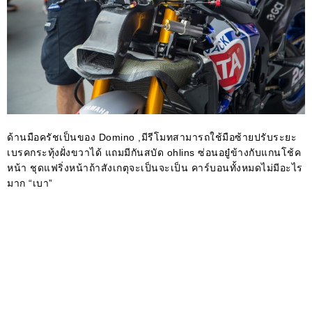
ด้านมือครัชเป็นของ Domino ,มีรีโมทสามารถใช้มือซ้ายปรับระยะ
เบรคกระทุ้งฝั่งขวาได้ แถมมีกันสบัด ohlins ซ่อนอยู๋ข้างกับแกนโช้ค
หน้า ชุดแฟริ่งหน้าถ้าสังเกตุจะเป็นจะเป็น คาร์บอนทั้งหมดไม่มีอะไร
มาก “เบา”