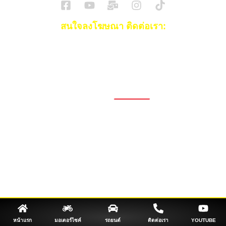
สนใจลงโฆษณา ติดต่อเรา:
Email:
[email protected]
โทร:
093-553-3990
(คุณไอซ์)
1696, 1698, 1690, 1692, 1694, 1688/4
On Nut, Suan Luang Bangkok 10250
เวลาทำการ: จ.- ศ. 08.00 น. – 17.00 น.
Tel. 02-320-1910
© 2026 Copyright – Superbike x SuperDrive
ข่าวรถยนต์
รีวิวรถยนต์ใหม่
ข่าว
รถยนต์ไฟฟ้า
ข่าวรถจักรยานยนต์
รีวิวมอไซค์
ข่าวมอเตอร์ไซค์
รถยนต์
รถไฟฟ้า
หน้าแรก
มอเตอร์ไซค์
รถยนต์
ติดต่อเรา
YOUTUBE