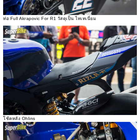
ท่อ Full Akrapovic For R1 วัสดุเป็น ไทเทเนี่ยม
โช้คหลัง Ohlins