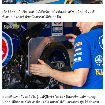
เกียร์โยง ควิกชิพเตอร์ ใส่เกียร์แบบไม่ต้องกำครัช สวิงอาร์มสเป็ก
พิเศษ บาลานซ์น้ำหนักตัวรถได้ดีมากขึ้น
แอบเห็นเขาวัดอะไรไม่รู้ แต่รู้สึกว่า โคตรๆมืออาชีพ แต่ชำนาญ
มากๆ นี้ก็ส่องมาได้เท่านี้ละครับ อยากให้เป็นแรงกระตุ้นให้สำหรับ