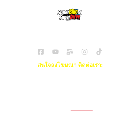
SuperBikeMag x SuperDriveMag
ข่าวรถยนต์
รีวิวรถยนต์ไฟฟ้า
รีวิวมอไซค์
ราคารถ
ข่าวรถ
EV Cars
สนใจลงโฆษณา ติดต่อเรา:
Email:
[email protected]
โทร:
093-553-3990
(คุณไอซ์)
1696, 1698, 1690, 1692, 1694, 1688/4
On Nut, Suan Luang Bangkok 10250
เวลาทำการ: จ.- ศ. 08.00 น. – 17.00 น.