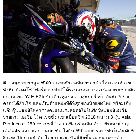
ตี – อนุภาพ ซามูล #500 ขุนพลตัวเก่งทีม ยามาฮ่า ไทยแลนด์ เรซ
ซิ่งทีม ยังคงโชว์ฟอร์มการขับขี่ได้ร้อนแรงอย่างต่อเนื่อง กระชากคัน
เร่งรถแข่ง YZF-R25 ขับเคี่ยวคู่แข่งแบบสุดฤทธิ์ คว้าอันดับที่ 2 มา
ครองได้สำเร็จ และเป็นตำแหน่งที่ดีที่สุดของนักแข่งไทย พร้อมเก็บ
แต้มลุ้นแชมป์ในตารางคะแนนสะสมต่อไปในศึกชิงแชมป์เอเชีย
รายการ เอเชีย โร้ด เรซซิ่ง แชมเปี้ยนชิพ 2018 สนาม 3 รุ่น Asia
Production 250 cc เรซที่ 1 ส่วนเพื่อนร่วมทีม ต๋ง – พีระพงษ์ บุญ
เลิศ #45 และ ฟอง – คณาฑัต ใจมั่น #90 จบการแข่งขันในอันดับที่
9 และ 15 ตามลำดับ โดยการแข่งขันนี้จัดขึ้น ณ สนามซูซูก้า