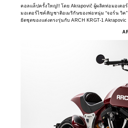
คอลแล็ปครั้งใหญ่!! โดย Akrapovič ผู้ผลิตท่อมอเต
มอเตอร์ไซค์สัญชาติอเมริกันของพ่อหนุ่ม “จอร์น วิค
ยัดชุดของแต่งตรงรุ่นกับ ARCH KRGT-1 Akrapovic ค
A