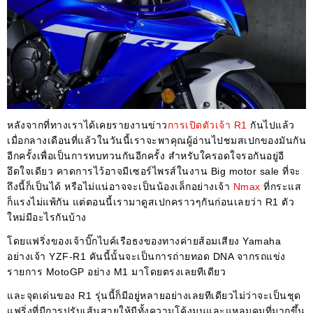
หลังจากที่ทางเราได้เคยรายงานข่าว
การเปิดตัวเจ้า R1
กันไปแล้ว
เมื่อกลางเดือนที่แล้วในวันนี้เราจะพาคุณผู้อ่านไปชมสเปกของมันกัน
อีกครั้งเพื่อเป็นการทบทวนกันอีกครั้ง สำหรับใครอดใจรอกันอยู่อี
อึดใจเดียว คาดการไว้อาจมีเซอร์ไพรส์ในงาน Big motor sale ที่จะ
ถึงนี้ก็เป็นได้ หรือไม่แน่อาจจะเป็นน้องเล็กอย่างเจ้า
Nmax
ที่กระแส
ก็แรงไม่แพ้กัน แต่ตอนนี้เรามาดูสเปกคราวๆกันก่อนเลยว่า R1 ตัว
ใหม่มีอะไรกันบ้าง
โดยแฟริ่งของเจ้าบิ๊กไบค์เรือธงของทางค่ายส้อมเสียง Yamaha
อย่างเจ้า YZF-R1 คันนี้นั้นจะเป็นการถ่ายทอด DNA จากรถแข่ง
รายการ MotoGP อย่าง M1 มาโดยตรงเลยทีเดียว
และจุดเด่นของ R1 รุ่นนี้ก็มีอยู่หลายอย่างเลยทีเดียวไม่ว่าจะเป็นชุด
แฟริ่งที่มีการปรับเส้นสายให้มีทั้งความโค้งมนและแหลมคมที่มากขึ้น