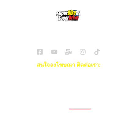
SuperBikeMag x SuperDriveMag
ข่าวรถยนต์
รีวิวรถยนต์ไฟฟ้า
รีวิวมอไซค์
ราคารถ
ข่าวรถ
EV Cars
สนใจลงโฆษณา ติดต่อเรา:
Email:
[email protected]
โทร:
093-553-3990
(คุณไอซ์)
1696, 1698, 1690, 1692, 1694, 1688/4
On Nut, Suan Luang Bangkok 10250
เวลาทำการ: จ.- ศ. 08.00 น. – 17.00 น.