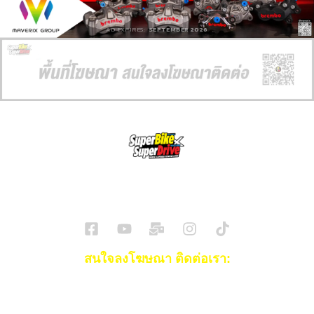
AD EXPIRES:
SEPTEMBER 2026
SuperBikeMag x SuperDriveMag
ข่าวรถยนต์
รีวิวรถยนต์ไฟฟ้า
รีวิวมอไซค์
ราคารถ
ข่าวรถ
EV Cars
สนใจลงโฆษณา ติดต่อเรา:
Email:
[email protected]
โทร:
093-553-3990
(คุณไอซ์)