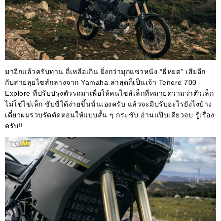
มาอีกแล้วครับท่าน ถี่เหลือเกิน ยิ่งกว่ามุกแซวหนัง “ธี่หยด” เสียอีก
กับสายลุยไซส์กลางจาก Yamaha ล่าสุดก็เป็นเจ้า Tenere 700
Explore ที่ปรับปรุงตัวรถมาเพื่อให้คนไซส์เล็กที่หมายความว่าตัวเล็ก
ไม่ใช่ไข่เล็ก ขับขี่ได้ง่ายขึ้นนั่นเองครับ แล้วจะมีปรับอะไรยังไงบ้าง
เดี๋ยวผมรวบรัดตัดตอนให้แบบสั้น ๆ กระชับ อ่านแป๊บเดียวจบ รู้เรื่อง
ครับ!!