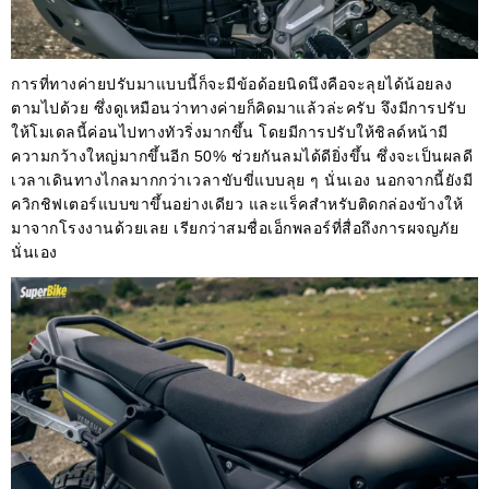
การที่ทางค่ายปรับมาแบบนี้ก็จะมีข้อด้อยนิดนึงคือจะลุยได้น้อยลง
ตามไปด้วย ซึ่งดูเหมือนว่าทางค่ายก็คิดมาแล้วล่ะครับ จึงมีการปรับ
ให้โมเดลนี้ค่อนไปทางทัวริ่งมากขึ้น โดยมีการปรับให้ชิลด์หน้ามี
ความกว้างใหญ่มากขึ้นอีก 50% ช่วยกันลมได้ดียิ่งขึ้น ซึ่งจะเป็นผลดี
เวลาเดินทางไกลมากกว่าเวลาขับขี่แบบลุย ๆ นั่นเอง นอกจากนี้ยังมี
ควิกชิฟเตอร์แบบขาขึ้นอย่างเดียว และแร็คสำหรับติดกล่องข้างให้
มาจากโรงงานด้วยเลย เรียกว่าสมชื่อเอ็กพลอร์ที่สื่อถึงการผจญภัย
นั่นเอง