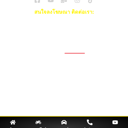
สนใจลงโฆษณา ติดต่อเรา:
Email:
[email protected]
โทร:
093-553-3990
(คุณไอซ์)
1696, 1698, 1690, 1692, 1694, 1688/4
On Nut, Suan Luang Bangkok 10250
เวลาทำการ: จ.- ศ. 08.00 น. – 17.00 น.
Tel. 02-320-1910
© 2026 Copyright – Superbike x SuperDrive
ข่าวรถยนต์
รีวิวรถยนต์ใหม่
ข่าว
รถยนต์ไฟฟ้า
ข่าวรถจักรยานยนต์
รีวิวมอไซค์
ข่าวมอเตอร์ไซค์
รถยนต์
รถไฟฟ้า