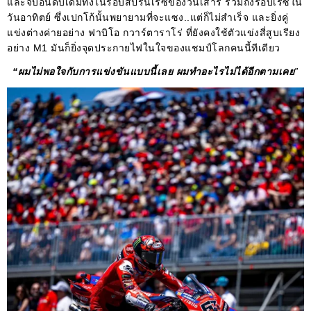
และจบอันดับเดิมทั้งในรอบสปรินเรซของวันเสาร์ รวมถึงรอบเรซใน
วันอาทิตย์ ซึ่งเปกโก้นั้นพยายามที่จะแซง..แต่ก็ไม่สำเร็จ และยิ่งคู่
แข่งต่างค่ายอย่าง ฟาบิโอ กวาร์ตาราโร่ ที่ยังคงใช้ตัวแข่งสี่สูบเรียง
อย่าง M1 มันก็ยิ่งจุดประกายไฟในใจของแชมป์โลกคนนี้ทีเดียว
“ผมไม่พอใจกับการแข่งขันแบบนี้เลย ผมทำอะไรไม่ได้อีกตามเคย
”