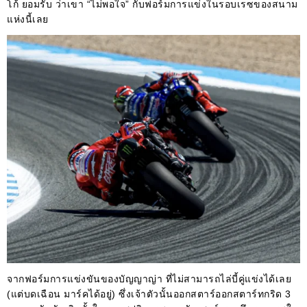
โก้ ยอมรับ ว่าเขา “ไม่พอใจ” กับฟอร์มการแข่งในรอบเรซของสนาม
แห่งนี้เลย
จากฟอร์มการแข่งขันของบัญญาญ่า ที่ไม่สามารถไล่บี้คู่แข่งได้เลย
(แต่บดเฉือน มาร์คได้อยู่) ซึ่งเจ้าตัวนั้นออกสตาร์ออกสตาร์ทกริด 3