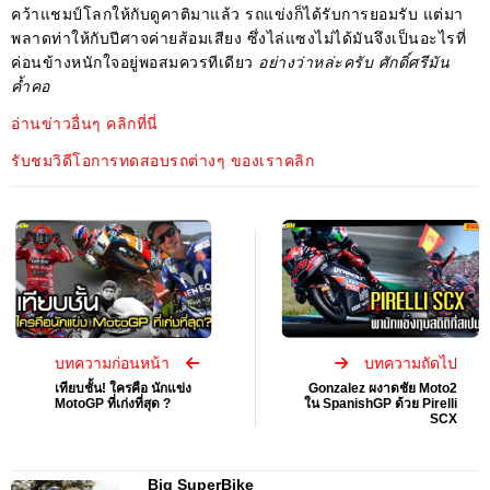
คว้าแชมป์โลกให้กับดูคาติมาแล้ว รถแข่งก็ได้รับการยอมรับ แต่มา
พลาดท่าให้กับปีศาจค่ายส้อมเสียง ซึ่งไล่แซงไม่ได้มันจึงเป็นอะไรที่
ค่อนข้างหนักใจอยู่พอสมควรทีเดียว
อย่างว่าหล่ะครับ ศักดิ์ศรีมัน
ค้ำคอ
อ่านข่าวอื่นๆ คลิกที่นี่
รับชมวิดีโอการทดสอบรถต่างๆ ของเราคลิก
บทความก่อนหน้า
บทความถัดไป
เทียบชั้น! ใครคือ นักแข่ง
Gonzalez ผงาดชัย Moto2
MotoGP ที่เก่งที่สุด ?
ใน SpanishGP ด้วย Pirelli
SCX
Big SuperBike