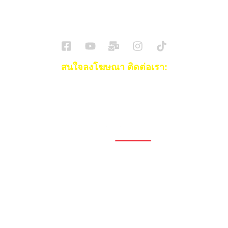
SuperBikeMag x SuperDriveMag
ข่าวรถยนต์
รีวิวรถยนต์ไฟฟ้า
รีวิวมอไซค์
ราคารถ
ข่าวรถ
EV Cars
สนใจลงโฆษณา ติดต่อเรา:
Email:
[email protected]
โทร:
093-553-3990
(คุณไอซ์)
1696, 1698, 1690, 1692, 1694, 1688/4
On Nut, Suan Luang Bangkok 10250
เวลาทำการ: จ.- ศ. 08.00 น. – 17.00 น.
Tel. 02-320-1910
© 2026 Copyright – Superbike x SuperDrive
ข่าวรถยนต์
รีวิวรถยนต์ใหม่
ข่าว