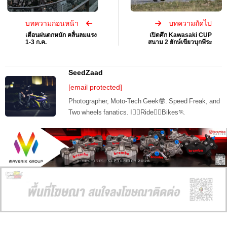
บทความก่อนหน้า
บทความถัดไป
เตือนฝนตกหนัก คลื่นลมแรง
เปิดศึก Kawasaki CUP
1-3 ก.ค.
สนาม 2 ยักษ์เขียวบุกพีระ
SeedZaad
[email protected]
Photographer, Moto-Tech Geek🤓. Speed Freak, and
Two wheels fanatics. I🏊‍♂️Ride🚵‍♂️Bikes🏃
AD EXPIRES:
SEPTEMBER 2026