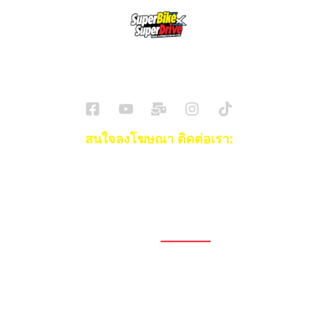
SuperBikeMag x SuperDriveMag
ข่าวรถยนต์
รีวิวรถยนต์ไฟฟ้า
รีวิวมอไซค์
ราคารถ
ข่าวรถ
EV Cars
สนใจลงโฆษณา ติดต่อเรา:
Email:
[email protected]
โทร:
093-553-3990
(คุณไอซ์)
1696, 1698, 1690, 1692, 1694, 1688/4
On Nut, Suan Luang Bangkok 10250
เวลาทำการ: จ.- ศ. 08.00 น. – 17.00 น.
Tel. 02-320-1910