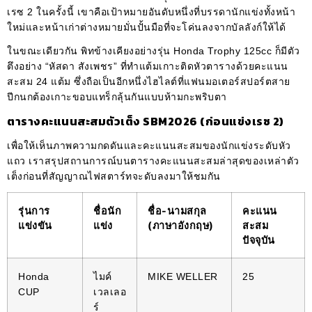
เรซ 2 ในครั้งนี้ เขาคือเป้าหมายอันดับหนึ่งที่บรรดานักแข่งทั้งหน้า
ใหม่และหน้าเก่าต่างหมายมั่นปั้นมือที่จะโค่นลงจากบัลลังก์ให้ได้
ในขณะเดียวกัน พิทข้างเคียงอย่างรุ่น Honda Trophy 125cc ก็มีตัว
ตึงอย่าง “หัสดา สังเพชร” ที่ทำแต้มเกาะติดหัวตารางด้วยคะแนน
สะสม 24 แต้ม ซึ่งถือเป็นอีกหนึ่งไฮไลต์ที่แฟนมอเตอร์สปอร์ตสาย
ปีกนกต้องเกาะขอบแทร็กลุ้นกันแบบห้ามกะพริบตา
ตารางคะแนนสะสมตัวเต็ง SBM2026 (ก่อนแข่งเรซ 2)
เพื่อให้เห็นภาพความกดดันและคะแนนสะสมของนักแข่งระดับหัว
แถว เราสรุปสถานการณ์บนตารางคะแนนสะสมล่าสุดของเหล่าตัว
เต็งก่อนที่สัญญาณไฟสตาร์ทจะดับลงมาให้ชมกัน
รุ่นการ
ชื่อนัก
ชื่อ-นามสกุล
คะแนน
แข่งขัน
แข่ง
(ภาษาอังกฤษ)
สะสม
ปัจจุบัน
Honda
ไมค์
MIKE WELLER
25
CUP
เวลเลอ
ร์