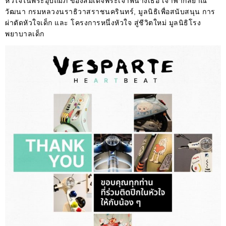
หัวใจในพระอุปถัมภ์ ของสมเด็จพระเจ้าพี่นางเธอ เจ้าฟ้ากัลยาณิ
วัฒนา กรมหลวงนราธิวาสราชนครินทร์, มูลนิธิเพื่อสนับสนุน การ
ผ่าตัดหัวใจเด็ก และ โครงการหนึ่งหัวใจ สู่ชีวิตใหม่ มูลนิธิโรง
พยาบาลเด็ก