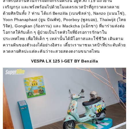
สำหรับสถานที่ในการจัดกิจกรรมครั้งนี้ อยู่ที่ ATT19 แถวย่าน
เจริญกรุง และพรั่งพร้อมไปด้วยโมเดลรถเวสป้าที่ถูกวาดลวดลาย
ด้วยศิลปินทั้ง 7 ท่าน ได้แก่ Benzilla (เบนซิลล่า), Nanzo (แนนโซ่),
Yoon Phanaphast (ยูน ปัณพัท), Poorboy (พูลบอย), Thaiwijit (ไทย
วิจิต), Gongkan (ก้องกาน) และ Mackcha (แม็กชา) ที่มาร่วมส่งต่อ
โอกาสให้กับเด็ก ๆ ผู้ป่วยเป็นโรคหัวใจที่ยังรอการรักษาใน
ประเทศไทย เพื่อให้เด็ก ๆ เหล่านั้นได้มีโอกาสและใช้ชีวิต เดินตาม
ความฝันของตัวเองได้อย่างอิสระ เดี๋ยวเรามาชมเวสป้าที่ประดับด้วย
ลวดลายศิลปะแต่ละคันว่าจะสวยสดงดงามขนาดไหน
VESPA LX 125 I-GET BY Benzilla