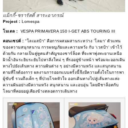
แม็กกี้-ชรารัตติ์ สาระอาภรณ์
Project :
Lomespa
โมเดล :
VESPA PRIMAVERA 150 I-GET ABS TOURING III
คอนเซปต์ :
“โลเมสป้า” คือการผสมผสานระหว่าง ‘โลมา’ ตัวแทน
ของความสนุกสนาน การผจญภัยและความหวัง กับ ‘เวสป้า’ เข้าไว้
ด้วยกัน กลายเป็นคู่หูคนสําคัญของชาร์ล็อต ที่จะพาพุ่งทะยานเหนือ
ผิวน้ำอันระยิบระยับไปหาสิ่งใหม่ ๆ ที่รออยู่ข้างหน้า พร้อมจะออกเดิน
ทางไปยังเส้นทาง ความฝันต่าง ๆ อย่างมีความหวัง และสนุกสนาน
ตามที่ใจต้องการ ผลงานการออกแบบครั้งนี้จึงมีความตั้งใจในการพา
ผู้ขับขี่ รวมถึงเด็ก ๆ ที่ป่วยโรคหัวใจ ออกเดินทางไปสู่เส้นทางแห่ง
ความฝันอย่างมีความหวัง สนุกสนาน และอบอุ่น โดยมีชาล็อตกับ
โลมาที่คอยอยู่เคียงข้างตลอดการเดินทาง