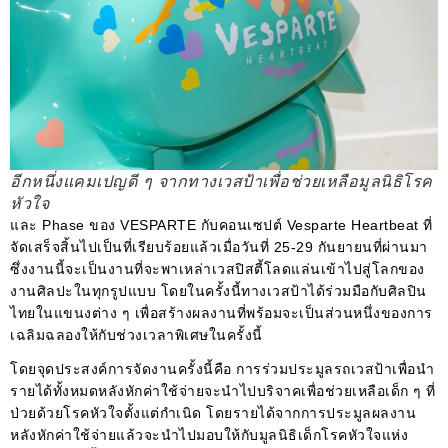
อีกหนึ่งแคมเปญดี ๆ จากทางเวสป้าเพื่อช่วยเหลือมูลนิธิโรค
หัวใจ
และ Phase ของ VESPARTE กับคอนเซปต์ Vesparte Heartbeat ที่
จัดเสร็จสิ้นไปเป็นที่เรียบร้อยแล้วเมื่อวันที่ 25-29 กันยายนที่ผ่านมา
ซึ่งงานนี้จะเป็นงานที่จะพาเหล่าเวสปิสตี้โลดแล่นเข้าไปสู่โลกของ
งานศิลปะในทุกรูปแบบ โดยในครั้งนี้ทางเวสป้าได้ร่วมมือกับศิลปิน
ไทยในแขนงต่าง ๆ เพื่อสร้างผลงานที่พร้อมจะเป็นส่วนหนึ่งของการ
เฉลิมฉลองให้กับช่วงเวลาพิเศษในครั้งนี้
โดยจุดประสงค์การจัดงานครั้งนี้คือ การร่วมประมูลรถเวสป้าเพื่อนำ
รายได้ทั้งหมดหลังหักค่าใช้จ่ายจะนำไปบริจาคเพื่อช่วยเหลือเด็ก ๆ ที่
ป่วยด้วยโรคหัวใจตั้งแต่กำเนิด โดยรายได้จากการประมูลผลงาน
หลังหักค่าใช้จ่ายแล้วจะนำไปมอบให้กับมูลนิธิเด็กโรคหัวใจแห่ง