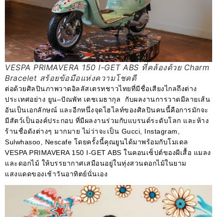
VESPA PRIMAVERA 150 I-GET ABS ที่คล้องด้วย Charm
Bracelet สร้อยข้อมือแห่งความโชคดี
ต่อด้วยศิลปินภาพวาดอิลลัสเตรทชาวไทยที่มีชื่อเสียงไกลถึงต่าง
ประเทศอย่าง ยูน–ปัณพัท เตชเมธากุล กับผลงานการวาดมีลายเส้น
อันเป็นเอกลักษณ์ และอีกหนึ่งจุดไฮไลท์ของศิลปินคนนี้คือการมักจะ
มีสัตว์เป็นองค์ประกอบ ที่มีผลงานร่วมกับแบรนด์ระดับโลก และห้าง
ร้านชื่อดังต่างๆ มากมาย ไม่ว่าจะเป็น Gucci, Instagram,
Sulwhasoo, Nescafe โดยครั้งนี้คุณยูนได้มาพร้อมกับโมเดล
VESPA PRIMAVERA 150 I-GET ABS ในคอนเซ็ปต์ของผีเสื้อ แมลง
และดอกไม้ ให้บรรยากาศเสมือนอยู่ในทุ่งสวนดอกไม้ในยาม
แสงแดดของเช้าวันอาทิตย์นั่นเอง