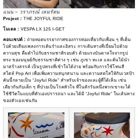
แนน – วราภรณ์ เหมรัตน
Project :
THE JOYFUL RIDE
โมเดล :
VESPA LX 125 I-GET
คอนเซปต์ :
ถ่ายทอดบรรยากาศของการท่องเที่ยวกับเพื่อน ๆ ที่เต็ม
ไปด้วยเสียงเพลงการเต้นรําและอิสระ การเดินทางที่เปี่ยมไปด้วย
ความสุข ดื่มดําไปกับธรรมชาติรอบตัว ด้วยแรงบันดาลใจจากรูป
ทรง ของมนุษย์กับธรรมชาติต่าง ๆ เช่น ภูเขา ทะเล และต้นไม้นํา
มาสร้างสรรค์ เป็นรูปทรงที่เข้าใจได้ง่าย พร้อมกับการใช้โทนสี
สไตล์ Pop Art เพื่อเพิ่มความสนุกสนาน และความสดใสให้กับเวสป้า
คันนี้กลายเป็น “Joyful Ride” สําหรับเจ้าของและผู้ที่ได้เห็น เช่น
เดียวกันกับเด็ก ๆ ที่ป่วยเป็นโรคหัวใจ ที่ในสักวันหนึ่งพวกเขาจะได้
ใช้ชีวิตในแบบที่ตัวเองปรารถนา และได้มี “Joyful Ride” ในเส้นทาง
ของตัวเองเช่นกัน