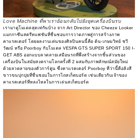
Love Machine ที่พาเราย้อนกลับไปยังยุคเครื่องบินรบ
เรามาดูโมเดลสุดเท่กันบ้าง จาก Art Director ของ Cheeze Looker
แมกกาซีนสตรีทแฟชันที่ชื่นชอบการวาดภาพสู่การสร้างภาพ
คาแรคเตอร์ โดยผลงานเด่นของศิลปินคนนี้คือ ต้น-เกษมวิทย์ ชวี
วัฒน์ หรือ Poorboy กับโมเดล VESPA GTS SUPER SPORT 150 I-
GET ABS ออกแบบลวดลายเสมือนรถที่พึ่งสร้างจากชิ้นส่วนของ
เครื่องบินในสมัยสงครามโลกครั้งที่ 2 ผสมกับภาพลักษณ์สมัยใหม่
ด้วยลวดลายของตัวการ์ตูน ซึ่งคาแรคเตอร์ Poorboy ที่ว่านี้คือลิงสี
ขาวขนปุกปุยที่ชื่นชอบในการไถสเก็ตบอร์ด เช่นเดียวกับเจ้าของ
คาแรคเตอร์ที่หลงไหลในการเล่นสเก็ตบอร์ด