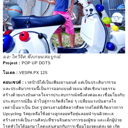
มอ-ไทวิจิต พึ่งเกษมสมบูรณ์
Project :
POP UP DOTS
โมเดล :
VESPA PX 125
คอนเซปต์ :
เวสป้ามิได้เป็นเพียงยานยนต์ แต่เป็นประติมากรรม
และประติมากรรมนี้เป็นการออกแบบด้วยแนวคิดเชิงนามธรรม
สร้างด้วยแรงบันดาลใจจากประสบการณ์หนึ่งส่งต่อและเชื่อมโยงกับ
ประสบการณ์อื่น นําไปสู่การเกิดสิ่งใหม่ ๆ เปลี่ยนแรงบันดาลใจ
เหล่านั้นมาเป็น Dot รูปทรงสามมิติหลากสีหลากสไตล์ที่เกิดจากการ
Upcycling วัสดุเหลือใช้อย่างลูกลอยหรือทุ่นลอยนําบนผิวทะเล
สร้างสรรค์เป็นงานศิลปะที่ชวนจินตนาการของผู้ชม และเด็กผู้ป่วย
โรคหัวใจได้ออกมาโลดแล่นสนุกกับการเชื่อมโยงจุดแต่ละจุด เกิด